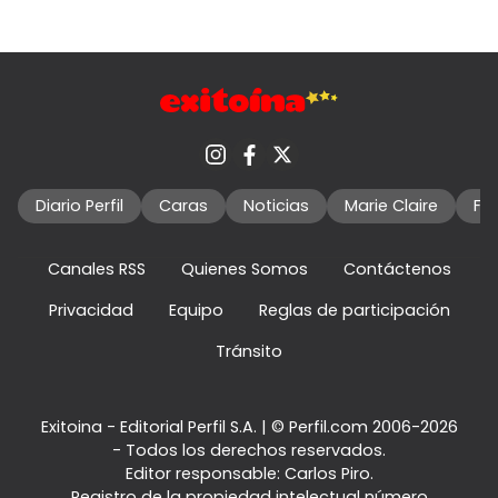
Diario Perfil
Caras
Noticias
Marie Claire
Fo
Canales RSS
Quienes Somos
Contáctenos
Privacidad
Equipo
Reglas de participación
Tránsito
Exitoina - Editorial Perfil S.A.
| © Perfil.com 2006-2026
- Todos los derechos reservados.
Editor responsable: Carlos Piro.
Registro de la propiedad intelectual número