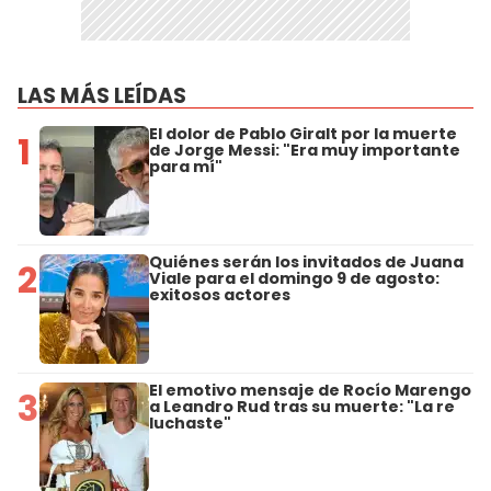
LAS MÁS LEÍDAS
El dolor de Pablo Giralt por la muerte
1
de Jorge Messi: "Era muy importante
para mí"
Quiénes serán los invitados de Juana
2
Viale para el domingo 9 de agosto:
exitosos actores
El emotivo mensaje de Rocío Marengo
3
a Leandro Rud tras su muerte: "La re
luchaste"