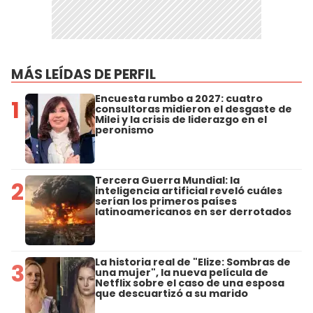
MÁS LEÍDAS DE PERFIL
Encuesta rumbo a 2027: cuatro
1
consultoras midieron el desgaste de
Milei y la crisis de liderazgo en el
peronismo
Tercera Guerra Mundial: la
2
inteligencia artificial reveló cuáles
serían los primeros países
latinoamericanos en ser derrotados
La historia real de "Elize: Sombras de
3
una mujer", la nueva película de
Netflix sobre el caso de una esposa
que descuartizó a su marido