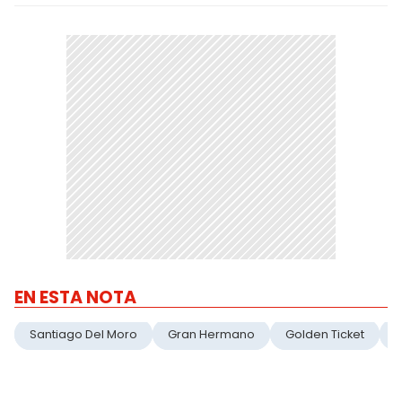
EN ESTA NOTA
Santiago Del Moro
Gran Hermano
Golden Ticket
R