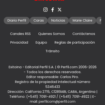
Diario Perfil
Caras
Noticias
Marie Claire
Fo
Canales RSS
Quienes Somos
Contáctenos
Privacidad
Equipo
Reglas de participación
Tránsito
Exitoina - Editorial Perfil S.A.
| © Perfil.com 2006-2026
- Todos los derechos reservados.
Editor responsable: Carlos Piro.
Registro de la propiedad intelectual número
5346433
Dirección:
California 2715
,
C1289ABI
,
CABA, Argentina
|
Teléfono:
(+5411) 7091-4921
/
(+5411) 7091-4922
| E-
mail:
perfilcom@perfil.com