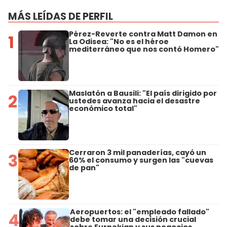
MÁS LEÍDAS DE PERFIL
Pérez-Reverte contra Matt Damon en
1
La Odisea: "No es el héroe
mediterráneo que nos contó Homero"
Maslatón a Bausili: "El país dirigido por
2
ustedes avanza hacia el desastre
económico total"
Cerraron 3 mil panaderías, cayó un
3
60% el consumo y surgen las "cuevas
de pan"
Aeropuertos: el "empleado fallado"
4
debe tomar una decisión crucial
sobre Eurnekian y sus negocios