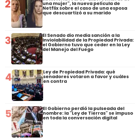
2
una mujer", la nueva película de
Netflix sobre el caso de una esposa
que descuartizó a su marido
El Senado dio media sanción a la
3
Inviolabilidad de la Propiedad Privada:
el Gobierno tuvo que ceder en la Ley
del Manejo del Fuego
Ley de Propiedad Privada: qué
4
senadores votaron a favor y cuáles
en contra
El Gobierno perdió la pulseada del
5
nombre: la "Ley de Tierras" se impuso
en toda la conversación digital