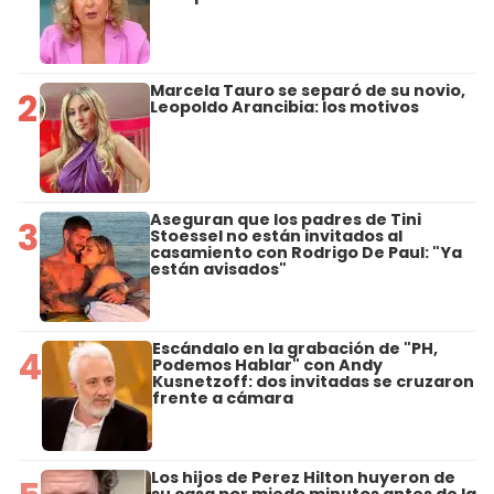
Marcela Tauro se separó de su novio,
2
Leopoldo Arancibia: los motivos
Aseguran que los padres de Tini
3
Stoessel no están invitados al
casamiento con Rodrigo De Paul: "Ya
están avisados"
Escándalo en la grabación de "PH,
4
Podemos Hablar" con Andy
Kusnetzoff: dos invitadas se cruzaron
frente a cámara
Los hijos de Perez Hilton huyeron de
su casa por miedo minutos antes de la