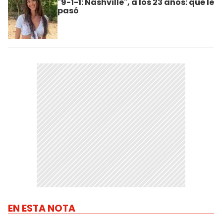
"9-1-1: Nashville", a los 23 años: qué le
pasó
EN ESTA NOTA