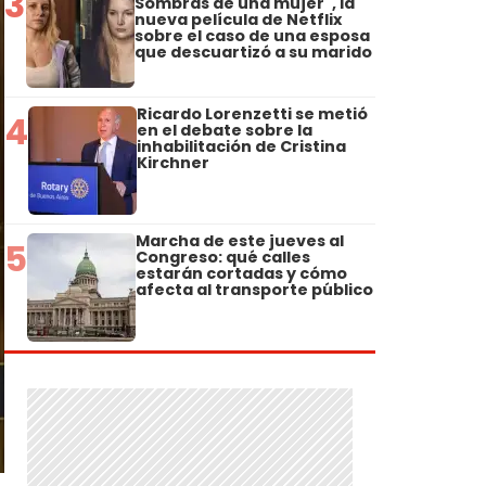
3
Sombras de una mujer", la
nueva película de Netflix
sobre el caso de una esposa
que descuartizó a su marido
Ricardo Lorenzetti se metió
4
en el debate sobre la
inhabilitación de Cristina
Kirchner
Marcha de este jueves al
5
Congreso: qué calles
estarán cortadas y cómo
afecta al transporte público