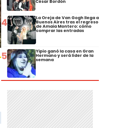
César Bordón
La Oreja de Van Gogh llega a
4
Buenos Aires tras el regreso
de Amaia Montero: cómo
comprar las entradas
Yipio ganó la casa en Gran
5
Hermano y será líder de la
semana