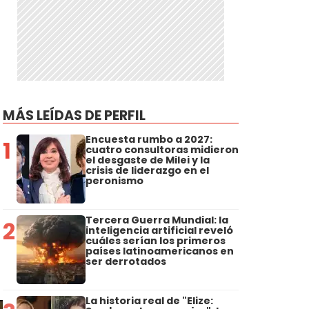
MÁS LEÍDAS DE PERFIL
Encuesta rumbo a 2027:
1
cuatro consultoras midieron
el desgaste de Milei y la
crisis de liderazgo en el
peronismo
Tercera Guerra Mundial: la
2
inteligencia artificial reveló
cuáles serían los primeros
países latinoamericanos en
ser derrotados
La historia real de "Elize: