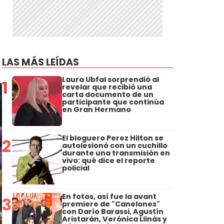
LAS MÁS LEÍDAS
.
Laura Ubfal sorprendió al
1
revelar que recibió una
carta documento de un
participante que continúa
en Gran Hermano
El bloguero Perez Hilton se
2
autolesionó con un cuchillo
durante una transmisión en
vivo: qué dice el reporte
policial
En fotos, así fue la avant
3
premiere de "Canelones"
con Darío Barassi, Agustín
Aristarán, Verónica Llinás y