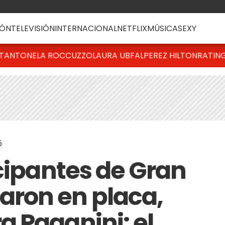
ÓN
TELEVISIÓN
INTERNACIONAL
NETFLIX
MÚSICA
SEXY
T
ANTONELA ROCCUZZO
LAURA UBFAL
PEREZ HILTON
RATIN
5
icipantes de Gran
ron en placa,
 Paganini: el