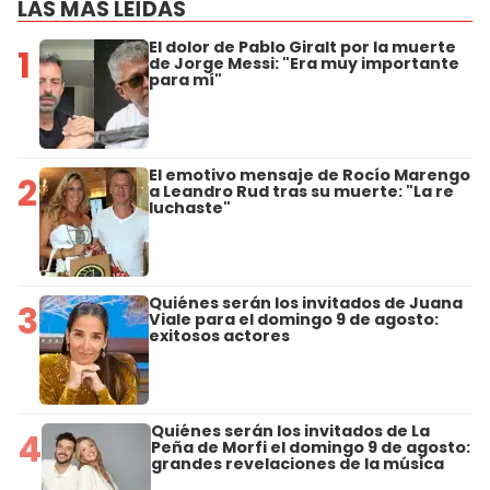
LAS MÁS LEÍDAS
El dolor de Pablo Giralt por la muerte
1
de Jorge Messi: "Era muy importante
para mí"
El emotivo mensaje de Rocío Marengo
2
a Leandro Rud tras su muerte: "La re
luchaste"
Quiénes serán los invitados de Juana
3
Viale para el domingo 9 de agosto:
exitosos actores
Quiénes serán los invitados de La
4
Peña de Morfi el domingo 9 de agosto:
grandes revelaciones de la música