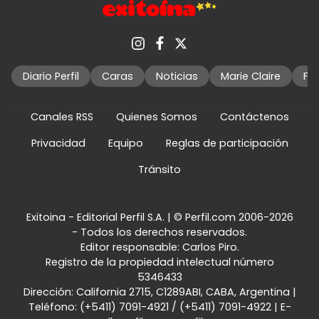
Diario Perfil
Caras
Noticias
Marie Claire
Fo
Canales RSS
Quienes Somos
Contáctenos
Privacidad
Equipo
Reglas de participación
Tránsito
Exitoina - Editorial Perfil S.A.
| © Perfil.com 2006-2026
- Todos los derechos reservados.
Editor responsable: Carlos Piro.
Registro de la propiedad intelectual número
5346433
Dirección:
California 2715
,
C1289ABI
,
CABA, Argentina
|
Teléfono:
(+5411) 7091-4921
/
(+5411) 7091-4922
| E-