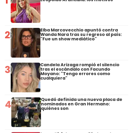
1
Elba Marcovecchio apuntó contra
2
Wanda Nara tras su regreso al país:
"Fue un show mediático"
Candela Arizaga rompió el silencio
3
tras el escándalo con Facundo
Moyano: "Tengo errores como
cualquiera"
Quedó definida una nueva placa de
4
nominados en Gran Hermano:
quiénes son