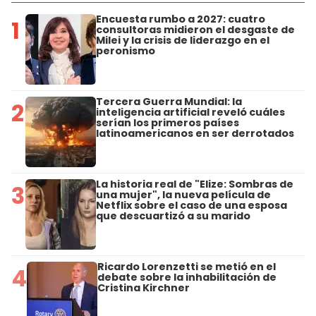
Encuesta rumbo a 2027: cuatro
1
consultoras midieron el desgaste de
Milei y la crisis de liderazgo en el
peronismo
Tercera Guerra Mundial: la
2
inteligencia artificial reveló cuáles
serían los primeros países
latinoamericanos en ser derrotados
La historia real de "Elize: Sombras de
3
una mujer", la nueva película de
Netflix sobre el caso de una esposa
que descuartizó a su marido
Ricardo Lorenzetti se metió en el
4
debate sobre la inhabilitación de
Cristina Kirchner