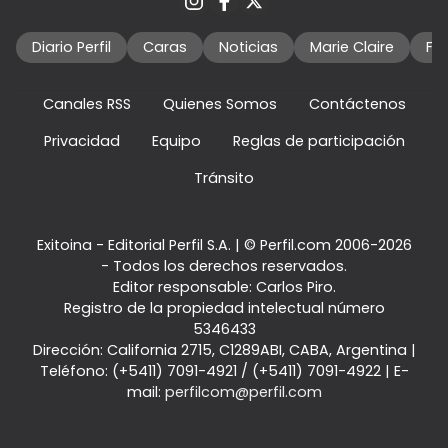
Diario Perfil
Caras
Noticias
Marie Claire
Fo
Canales RSS
Quienes Somos
Contáctenos
Privacidad
Equipo
Reglas de participación
Tránsito
Exitoina - Editorial Perfil S.A.
| © Perfil.com 2006-2026
- Todos los derechos reservados.
Editor responsable: Carlos Piro.
Registro de la propiedad intelectual número
5346433
Dirección:
California 2715
,
C1289ABI
,
CABA, Argentina
|
Teléfono:
(+5411) 7091-4921
/
(+5411) 7091-4922
| E-
mail:
perfilcom@perfil.com