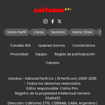
Diario Perfil
Caras
Noticias
Marie Claire
Fo
Canales RSS
Quienes Somos
Contáctenos
Privacidad
Equipo
Reglas de participación
Tránsito
Exitoina - Editorial Perfil S.A.
| © Perfil.com 2006-2026
- Todos los derechos reservados.
Editor responsable: Carlos Piro.
Registro de la propiedad intelectual número
5346433
Dirección:
California 2715
,
C1289ABI
,
CABA, Argentina
|