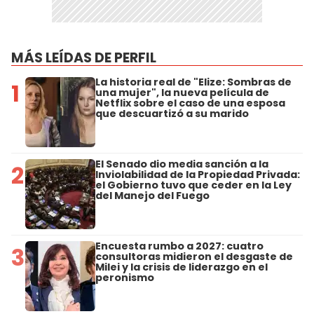
MÁS LEÍDAS DE PERFIL
La historia real de "Elize: Sombras de
1
una mujer", la nueva película de
Netflix sobre el caso de una esposa
que descuartizó a su marido
El Senado dio media sanción a la
2
Inviolabilidad de la Propiedad Privada:
el Gobierno tuvo que ceder en la Ley
del Manejo del Fuego
Encuesta rumbo a 2027: cuatro
3
consultoras midieron el desgaste de
Milei y la crisis de liderazgo en el
peronismo