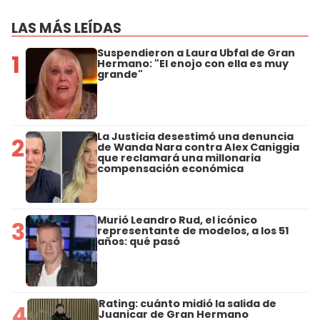
LAS MÁS LEÍDAS
Suspendieron a Laura Ubfal de Gran
1
Hermano: "El enojo con ella es muy
grande"
La Justicia desestimó una denuncia
2
de Wanda Nara contra Alex Caniggia
que reclamará una millonaria
compensación económica
Murió Leandro Rud, el icónico
3
representante de modelos, a los 51
años: qué pasó
Rating: cuánto midió la salida de
4
Juanicar de Gran Hermano