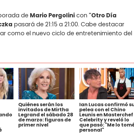
mporada de
Mario Pergolini
con
"Otro Día
czka
pasará de 21:15 a 21:00. Cabe destacar
ar como el nuevo ciclo de entretenimiento del
Quiénes serán los
Ian Lucas confirmó s
invitados de Mirtha
pelea con el Chino
iando
Legrand el sábado 28
Leunis en Masterchef
de marzo: figuras de
Celebrity y reveló lo
primer nivel
que pasó: "Me lo tom
é
personal"