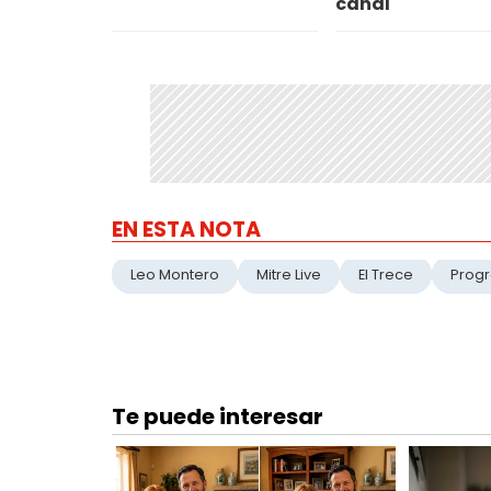
canal
EN ESTA NOTA
Leo Montero
Mitre Live
El Trece
Prog