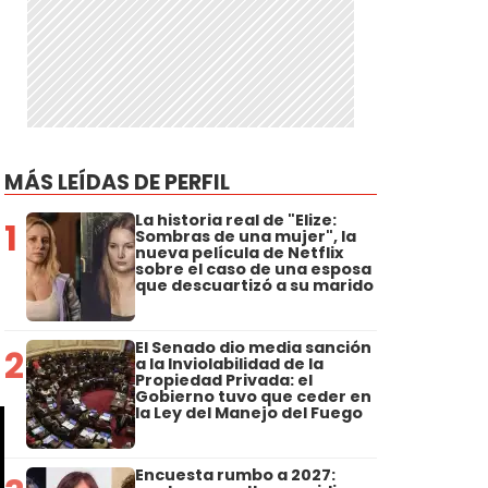
MÁS LEÍDAS DE PERFIL
La historia real de "Elize:
1
Sombras de una mujer", la
nueva película de Netflix
sobre el caso de una esposa
que descuartizó a su marido
El Senado dio media sanción
2
a la Inviolabilidad de la
Propiedad Privada: el
Gobierno tuvo que ceder en
la Ley del Manejo del Fuego
Encuesta rumbo a 2027: