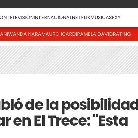
ÓN
TELEVISIÓN
INTERNACIONAL
NETFLIX
MÚSICA
SEXY
IANI
WANDA NARA
MAURO ICARDI
PAMELA DAVID
RATING
ló de la posibilida
en El Trece: "Esta