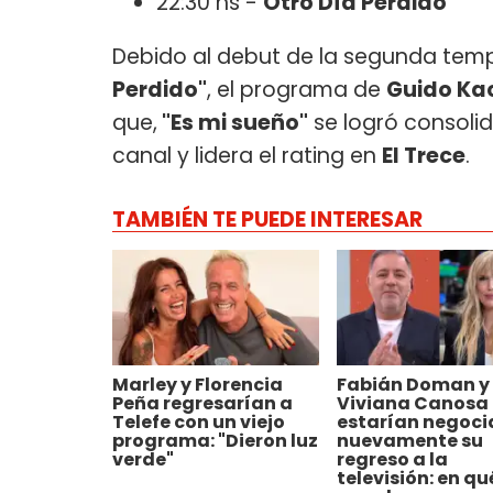
22:30 hs -
Otro Día Perdido
Debido al debut de la segunda te
Perdido"
, el programa de
Guido Ka
que,
"Es mi sueño"
se logró consolid
canal y lidera el rating en
El Trece
.
TAMBIÉN TE PUEDE INTERESAR
Marley y Florencia
Fabián Doman y
Peña regresarían a
Viviana Canosa
Telefe con un viejo
estarían negoc
programa: "Dieron luz
nuevamente su
verde"
regreso a la
televisión: en qu