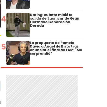
Rating: cuánto midió la
4
salida de Juanicar de Gran
Hermano Generación
Dorada
La propuesta de Pamela
5
David a Ángel de Brito tras
anunciar el final de LAM: "Me
sorprendió"
a