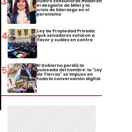
3
cuatro consultoras midieron
el desgaste de Milei y la
crisis de liderazgo en el
peronismo
Ley de Propiedad Privada:
4
qué senadores votaron a
favor y cuáles en contra
El Gobierno perdió la
5
pulseada del nombre: la "Ley
de Tierras" se impuso en
toda la conversación digital