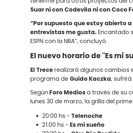
tenerme para otros proyectos del ca
Suar ni con Codevila ni con Coco 
“Por supuesto que estoy abierto 
entrevistas me gusta.
Encantado s
ESPN con la NBA”, concluyó.
El nuevo horario de "Es mi s
El Trece
realizará algunos cambios en
programa de
Guido Kaczka
, sufrir
Según
Foro Medios
a través de su c
lunes 30 de marzo, la grilla del pri
20:00 hs -
Telenoche
21:00 hs -
Es mi sueño