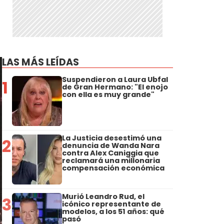
LAS MÁS LEÍDAS
Suspendieron a Laura Ubfal
1
de Gran Hermano: "El enojo
con ella es muy grande"
La Justicia desestimó una
2
denuncia de Wanda Nara
contra Alex Caniggia que
reclamará una millonaria
compensación económica
Murió Leandro Rud, el
3
icónico representante de
modelos, a los 51 años: qué
pasó