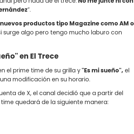
nal pero nada de el trece.
No me junté ni con
Fernández
”.
a nuevos productos tipo Magazine como AM o
i surge algo pero tengo mucho laburo con
ueño" en El Trece
 el prime time de su grilla y
"Es mi sueño",
el
á una modificación en su horario.
uenta de X, el canal decidió que a partir del
me time quedará de la siguiente manera: