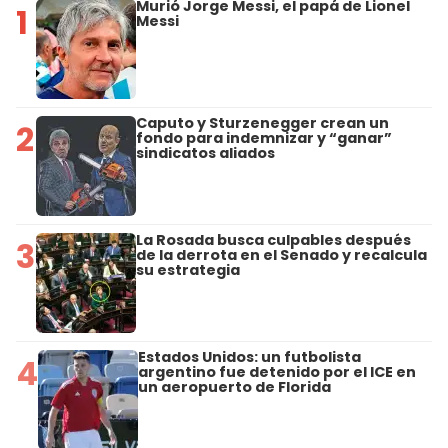
Murió Jorge Messi, el papá de Lionel
1
Messi
Caputo y Sturzenegger crean un
2
fondo para indemnizar y “ganar”
sindicatos aliados
La Rosada busca culpables después
3
de la derrota en el Senado y recalcula
su estrategia
Estados Unidos: un futbolista
4
argentino fue detenido por el ICE en
un aeropuerto de Florida