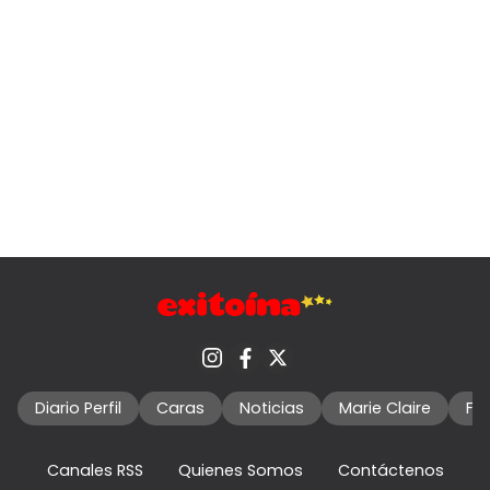
Diario Perfil
Caras
Noticias
Marie Claire
Fo
Canales RSS
Quienes Somos
Contáctenos