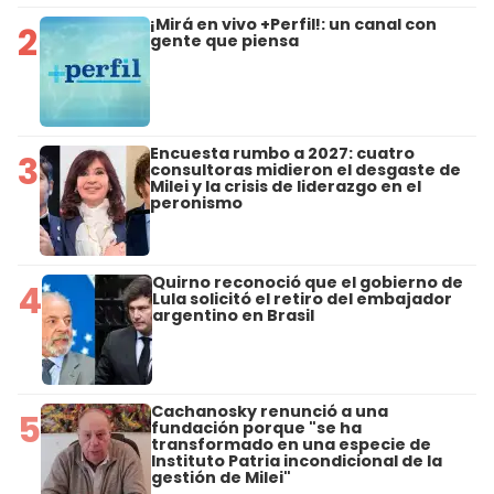
¡Mirá en vivo +Perfil!: un canal con
2
gente que piensa
Encuesta rumbo a 2027: cuatro
3
consultoras midieron el desgaste de
Milei y la crisis de liderazgo en el
peronismo
Quirno reconoció que el gobierno de
4
Lula solicitó el retiro del embajador
argentino en Brasil
Cachanosky renunció a una
5
fundación porque "se ha
transformado en una especie de
Instituto Patria incondicional de la
gestión de Milei"