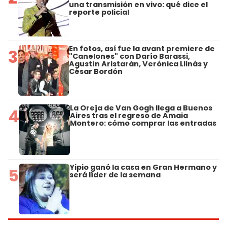
una transmisión en vivo: qué dice el
reporte policial
En fotos, así fue la avant premiere de
3
"Canelones" con Darío Barassi,
Agustín Aristarán, Verónica Llinás y
César Bordón
La Oreja de Van Gogh llega a Buenos
4
Aires tras el regreso de Amaia
Montero: cómo comprar las entradas
Yipio ganó la casa en Gran Hermano y
5
será líder de la semana