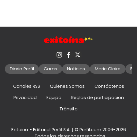
Diario Perfil
Caras
Noticias
Marie Claire
Fo
Canales RSS
Quienes Somos
Contáctenos
Privacidad
Equipo
Reglas de participación
Tránsito
Exitoina - Editorial Perfil S.A.
| © Perfil.com 2006-2026
- Todos los derechos reservados.