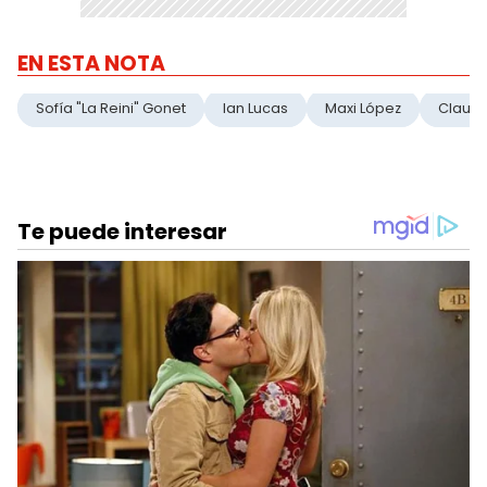
EN ESTA NOTA
Sofía "La Reini" Gonet
Ian Lucas
Maxi López
Claudi