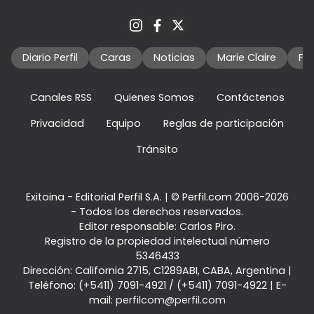
Diario Perfil
Caras
Noticias
Marie Claire
Fo
Canales RSS
Quienes Somos
Contáctenos
Privacidad
Equipo
Reglas de participación
Tránsito
Exitoina - Editorial Perfil S.A.
| © Perfil.com 2006-2026
- Todos los derechos reservados.
Editor responsable: Carlos Piro.
Registro de la propiedad intelectual número
5346433
Dirección:
California 2715
,
C1289ABI
,
CABA, Argentina
|
Teléfono:
(+5411) 7091-4921
/
(+5411) 7091-4922
| E-
mail:
perfilcom@perfil.com