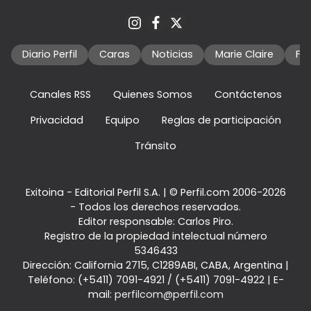
Diario Perfil
Caras
Noticias
Marie Claire
Fo
Canales RSS
Quienes Somos
Contáctenos
Privacidad
Equipo
Reglas de participación
Tránsito
Exitoina - Editorial Perfil S.A.
| © Perfil.com 2006-2026
- Todos los derechos reservados.
Editor responsable: Carlos Piro.
Registro de la propiedad intelectual número
5346433
Dirección:
California 2715
,
C1289ABI
,
CABA, Argentina
|
Teléfono:
(+5411) 7091-4921
/
(+5411) 7091-4922
| E-
mail:
perfilcom@perfil.com