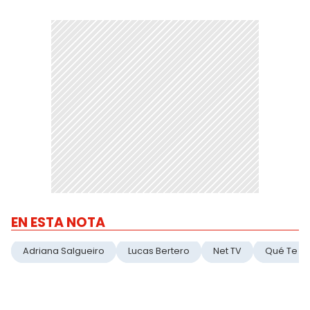
EN ESTA NOTA
Adriana Salgueiro
Lucas Bertero
Net TV
Qué Te P