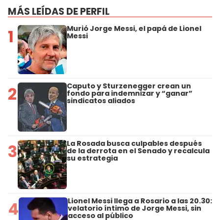
MÁS LEÍDAS DE PERFIL
Murió Jorge Messi, el papá de Lionel
1
Messi
Caputo y Sturzenegger crean un
2
fondo para indemnizar y “ganar”
sindicatos aliados
La Rosada busca culpables después
3
de la derrota en el Senado y recalcula
su estrategia
Lionel Messi llega a Rosario a las 20.30:
4
velatorio íntimo de Jorge Messi, sin
acceso al público