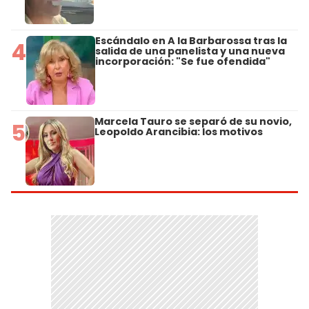
Escándalo en A la Barbarossa tras la
4
salida de una panelista y una nueva
incorporación: "Se fue ofendida"
Marcela Tauro se separó de su novio,
5
Leopoldo Arancibia: los motivos