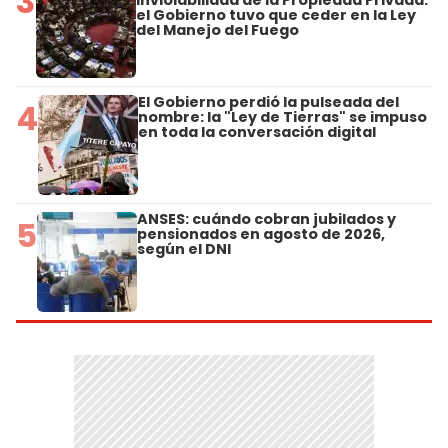
3
Inviolabilidad de la Propiedad Privada:
el Gobierno tuvo que ceder en la Ley
del Manejo del Fuego
El Gobierno perdió la pulseada del
4
nombre: la "Ley de Tierras" se impuso
en toda la conversación digital
ANSES: cuándo cobran jubilados y
5
pensionados en agosto de 2026,
según el DNI