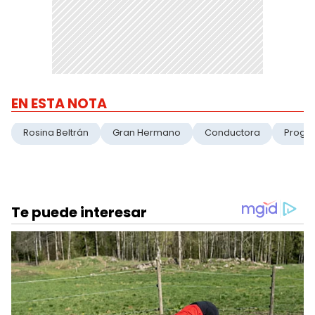
EN ESTA NOTA
Rosina Beltrán
Gran Hermano
Conductora
Progr