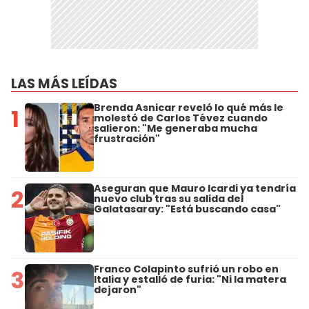
LAS MÁS LEÍDAS
Brenda Asnicar reveló lo qué más le
1
molestó de Carlos Tévez cuando
salieron: "Me generaba mucha
frustración"
Aseguran que Mauro Icardi ya tendría
2
nuevo club tras su salida del
Galatasaray: "Está buscando casa"
Franco Colapinto sufrió un robo en
3
Italia y estalló de furia: "Ni la matera
dejaron"