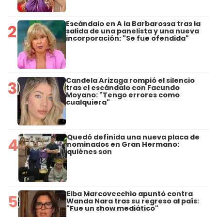
Escándalo en A la Barbarossa tras la
2
salida de una panelista y una nueva
incorporación: "Se fue ofendida"
Candela Arizaga rompió el silencio
3
tras el escándalo con Facundo
Moyano: "Tengo errores como
cualquiera"
Quedó definida una nueva placa de
4
nominados en Gran Hermano:
quiénes son
Elba Marcovecchio apuntó contra
5
Wanda Nara tras su regreso al país:
"Fue un show mediático"