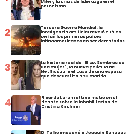
Milei y la crisis de liderazgo en el
peronismo
Tercera Guerra Mundial: la
2
inteligencia artificial reveló cuáles
serían los primeros países
latinoamericanos en ser derrotados
La historia real de "Elize: Sombras de
3
una mujer", la nueva película de
Netflix sobre el caso de una esposa
que descuartizó a su marido
Ricardo Lorenzetti se metió en el
4
debate sobre la inhabilitación de
Cristina Kirchner
Di Tullio impugnó a Joaquín Benegas