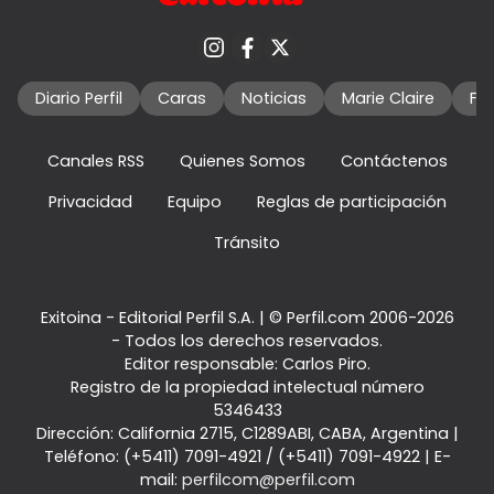
Diario Perfil
Caras
Noticias
Marie Claire
Fo
Canales RSS
Quienes Somos
Contáctenos
Privacidad
Equipo
Reglas de participación
Tránsito
Exitoina - Editorial Perfil S.A.
| © Perfil.com 2006-2026
- Todos los derechos reservados.
Editor responsable: Carlos Piro.
Registro de la propiedad intelectual número
5346433
Dirección:
California 2715
,
C1289ABI
,
CABA, Argentina
|
Teléfono:
(+5411) 7091-4921
/
(+5411) 7091-4922
| E-
mail:
perfilcom@perfil.com