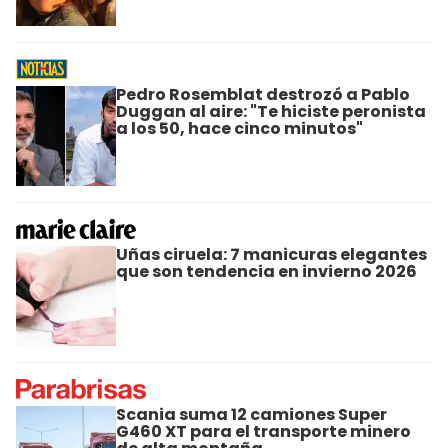
Pedro Rosemblat destrozó a Pablo
Duggan al aire: "Te hiciste peronista
a los 50, hace cinco minutos"
Uñas ciruela: 7 manicuras elegantes
que son tendencia en invierno 2026
Scania suma 12 camiones Super
G460 XT para el transporte minero