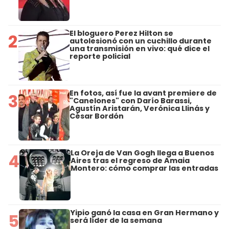
El bloguero Perez Hilton se
2
autolesionó con un cuchillo durante
una transmisión en vivo: qué dice el
reporte policial
En fotos, así fue la avant premiere de
3
"Canelones" con Darío Barassi,
Agustín Aristarán, Verónica Llinás y
César Bordón
La Oreja de Van Gogh llega a Buenos
4
Aires tras el regreso de Amaia
Montero: cómo comprar las entradas
Yipio ganó la casa en Gran Hermano y
5
será líder de la semana