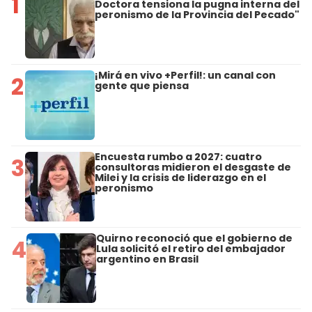
1
Doctora tensiona la pugna interna del
peronismo de la Provincia del Pecado"
¡Mirá en vivo +Perfil!: un canal con
2
gente que piensa
Encuesta rumbo a 2027: cuatro
3
consultoras midieron el desgaste de
Milei y la crisis de liderazgo en el
peronismo
Quirno reconoció que el gobierno de
4
Lula solicitó el retiro del embajador
argentino en Brasil