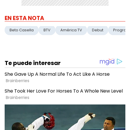
EN ESTA NOTA
Beto Casella
BTV
América TV
Debut
Progra