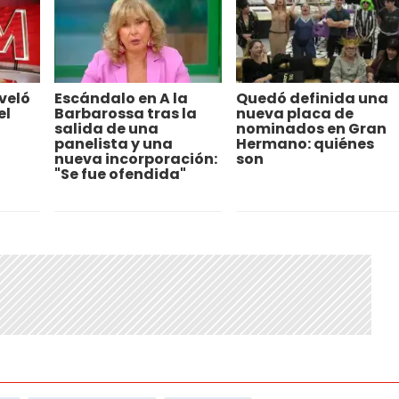
veló
Escándalo en A la
Quedó definida una
el
Barbarossa tras la
nueva placa de
salida de una
nominados en Gran
panelista y una
Hermano: quiénes
nueva incorporación:
son
"Se fue ofendida"