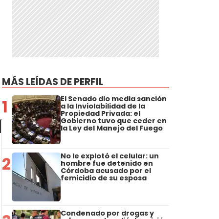
MÁS LEÍDAS DE PERFIL
El Senado dio media sanción
1
a la Inviolabilidad de la
Propiedad Privada: el
Gobierno tuvo que ceder en
la Ley del Manejo del Fuego
No le explotó el celular: un
2
hombre fue detenido en
Córdoba acusado por el
femicidio de su esposa
Condenado por drogas y