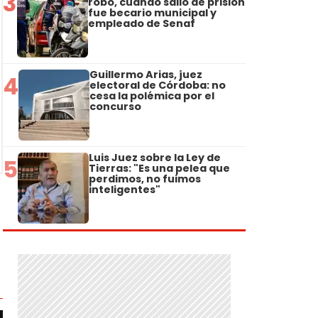
3
robo, cuando salió de prisión
fue becario municipal y
empleado de Senaf
Guillermo Arias, juez
4
electoral de Córdoba: no
cesa la polémica por el
concurso
Luis Juez sobre la Ley de
5
Tierras: "Es una pelea que
perdimos, no fuimos
inteligentes"