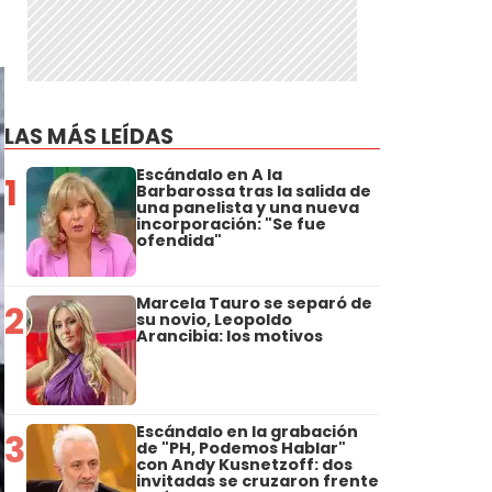
LAS MÁS LEÍDAS
Escándalo en A la
1
Barbarossa tras la salida de
una panelista y una nueva
incorporación: "Se fue
ofendida"
Marcela Tauro se separó de
2
su novio, Leopoldo
Arancibia: los motivos
Escándalo en la grabación
3
de "PH, Podemos Hablar"
con Andy Kusnetzoff: dos
invitadas se cruzaron frente