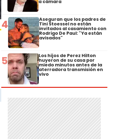
a cámara
Aseguran que los padres de
4
Tini Stoessel no están
invitados al casamiento con
Rodrigo De Paul: "Ya están
avisados"
Los hijos de Perez Hilton
5
huyeron de su casa por
miedo minutos antes de la
aterradora transmisión en
vivo