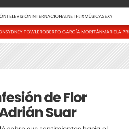
ÓN
TELEVISIÓN
INTERNACIONAL
NETFLIX
MÚSICA
SEXY
TON
SYDNEY TOWLE
ROBERTO GARCÍA MORITÁN
MARIELA PR
fesión de Flor
 Adrián Suar
ló sobre sus sentimientos hacia el