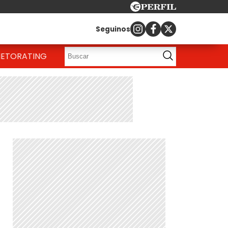
Seguinos
IETO
RATING