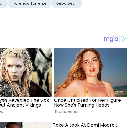
ar
Florencia Torrente
Debo Decir