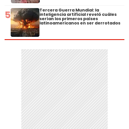
Tercera Guerra Mundial: la
5
inteligencia artificial reveló cuáles
serían los primeros países
latinoamericanos en ser derrotados