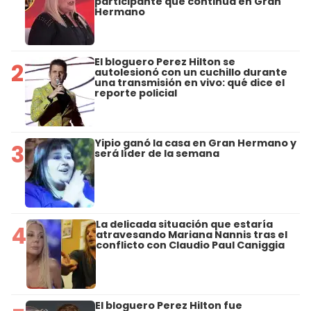
participante que continúa en Gran
Hermano
El bloguero Perez Hilton se
2
autolesionó con un cuchillo durante
una transmisión en vivo: qué dice el
reporte policial
Yipio ganó la casa en Gran Hermano y
3
será líder de la semana
La delicada situación que estaría
4
atravesando Mariana Nannis tras el
conflicto con Claudio Paul Caniggia
El bloguero Perez Hilton fue