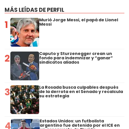
MÁS LEÍDAS DE PERFIL
Murió Jorge Messi, el papá de Lionel
1
Messi
Caputo y Sturzenegger crean un
2
fondo para indemnizar y “ganar”
sindicatos aliados
La Rosada busca culpables después
3
de la derrota en el Senado y recalcula
su estrategia
Estados Unidos: un futbolista
4
argentino fue detenido por el ICE en