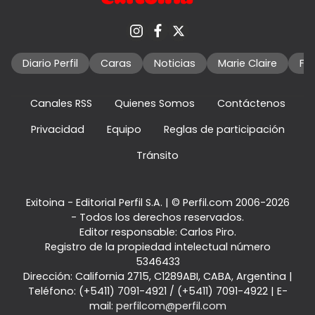
Diario Perfil
Caras
Noticias
Marie Claire
Fo
Canales RSS
Quienes Somos
Contáctenos
Privacidad
Equipo
Reglas de participación
Tránsito
Exitoina - Editorial Perfil S.A.
| © Perfil.com 2006-2026
- Todos los derechos reservados.
Editor responsable: Carlos Piro.
Registro de la propiedad intelectual número
5346433
Dirección:
California 2715
,
C1289ABI
,
CABA, Argentina
|
Teléfono:
(+5411) 7091-4921
/
(+5411) 7091-4922
| E-
mail:
perfilcom@perfil.com