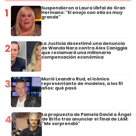
Suspendieron a Laura Ubfal de Gran
1
Hermano: "El enojo con ella es muy
grande"
La Justicia desestimó una denuncia
2
de Wanda Nara contra Alex Caniggia
que reclamará una millonaria
compensación económica
Murió Leandro Rud, el icónico
3
representante de modelos, a los 51
años: qué pasó
La propuesta de Pamela David a Ángel
4
de Brito tras anunciar el final de LAM:
"Me sorprendió"