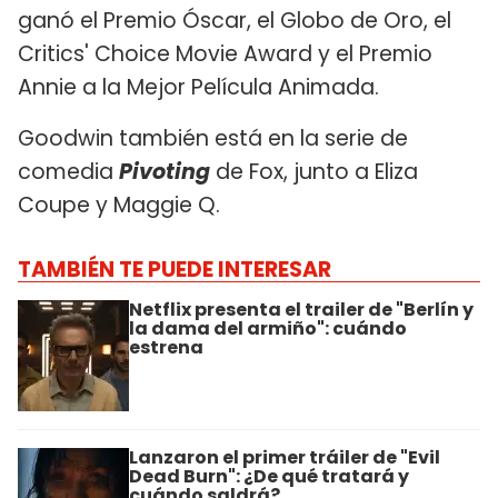
ganó el Premio Óscar, el Globo de Oro, el
Critics' Choice Movie Award y el Premio
Annie a la Mejor Película Animada.
Goodwin también está en la serie de
comedia
Pivoting
de Fox, junto a Eliza
Coupe y Maggie Q.
TAMBIÉN TE PUEDE INTERESAR
Netflix presenta el trailer de "Berlín y
la dama del armiño": cuándo
estrena
Lanzaron el primer tráiler de "Evil
Dead Burn": ¿De qué tratará y
cuándo saldrá?