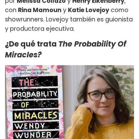
por
Melissa Collazo
y
Henry Eikenberry
,
con
Rina Mamoun
y
Katie Lovejoy
como
showrunners. Lovejoy también es guionista
y productora ejecutiva.
¿De qué trata
The Probability Of
Miracles?