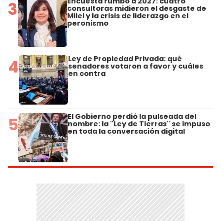
Encuesta rumbo a 2027: cuatro
3
consultoras midieron el desgaste de
Milei y la crisis de liderazgo en el
peronismo
Ley de Propiedad Privada: qué
4
senadores votaron a favor y cuáles
en contra
El Gobierno perdió la pulseada del
5
nombre: la "Ley de Tierras" se impuso
en toda la conversación digital