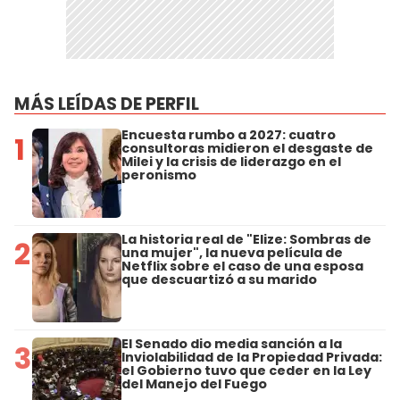
MÁS LEÍDAS DE PERFIL
Encuesta rumbo a 2027: cuatro
1
consultoras midieron el desgaste de
Milei y la crisis de liderazgo en el
peronismo
La historia real de "Elize: Sombras de
2
una mujer", la nueva película de
Netflix sobre el caso de una esposa
que descuartizó a su marido
El Senado dio media sanción a la
3
Inviolabilidad de la Propiedad Privada:
el Gobierno tuvo que ceder en la Ley
del Manejo del Fuego