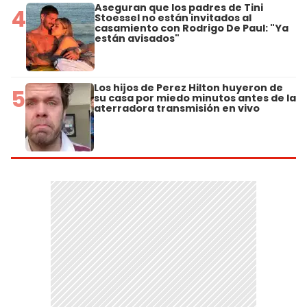
Aseguran que los padres de Tini
4
Stoessel no están invitados al
casamiento con Rodrigo De Paul: "Ya
están avisados"
Los hijos de Perez Hilton huyeron de
5
su casa por miedo minutos antes de la
aterradora transmisión en vivo