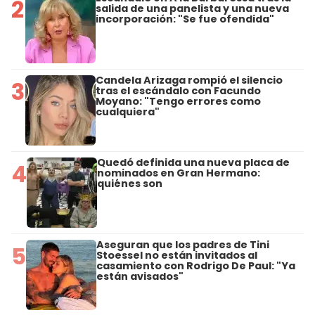
2
salida de una panelista y una nueva
incorporación: "Se fue ofendida"
Candela Arizaga rompió el silencio
3
tras el escándalo con Facundo
Moyano: "Tengo errores como
cualquiera"
Quedó definida una nueva placa de
4
nominados en Gran Hermano:
quiénes son
Aseguran que los padres de Tini
5
Stoessel no están invitados al
casamiento con Rodrigo De Paul: "Ya
están avisados"