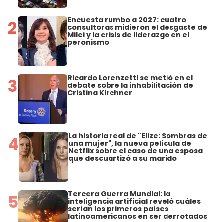
Encuesta rumbo a 2027: cuatro
2
consultoras midieron el desgaste de
Milei y la crisis de liderazgo en el
peronismo
Ricardo Lorenzetti se metió en el
3
debate sobre la inhabilitación de
Cristina Kirchner
La historia real de "Elize: Sombras de
4
una mujer", la nueva película de
Netflix sobre el caso de una esposa
que descuartizó a su marido
Tercera Guerra Mundial: la
5
inteligencia artificial reveló cuáles
serían los primeros países
latinoamericanos en ser derrotados