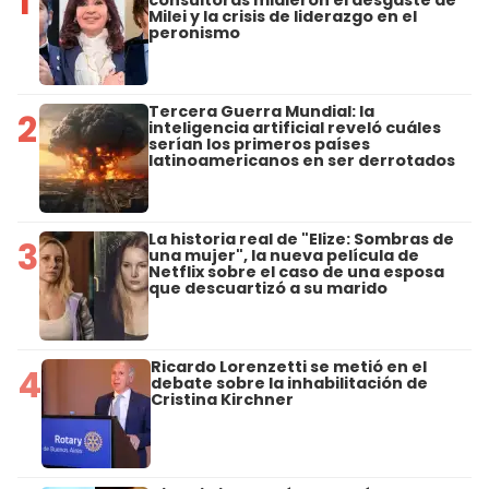
1
consultoras midieron el desgaste de
Milei y la crisis de liderazgo en el
peronismo
Tercera Guerra Mundial: la
2
inteligencia artificial reveló cuáles
serían los primeros países
latinoamericanos en ser derrotados
La historia real de "Elize: Sombras de
3
una mujer", la nueva película de
Netflix sobre el caso de una esposa
que descuartizó a su marido
Ricardo Lorenzetti se metió en el
4
debate sobre la inhabilitación de
Cristina Kirchner