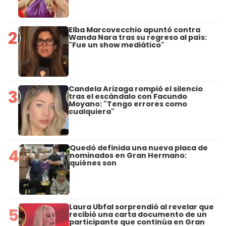
Elba Marcovecchio apuntó contra
2
Wanda Nara tras su regreso al país:
"Fue un show mediático"
Candela Arizaga rompió el silencio
3
tras el escándalo con Facundo
Moyano: "Tengo errores como
cualquiera"
Quedó definida una nueva placa de
4
nominados en Gran Hermano:
quiénes son
Laura Ubfal sorprendió al revelar que
5
recibió una carta documento de un
participante que continúa en Gran