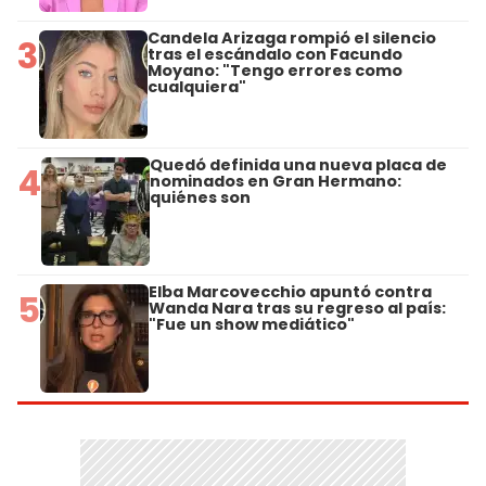
Candela Arizaga rompió el silencio
3
tras el escándalo con Facundo
Moyano: "Tengo errores como
cualquiera"
Quedó definida una nueva placa de
4
nominados en Gran Hermano:
quiénes son
Elba Marcovecchio apuntó contra
5
Wanda Nara tras su regreso al país:
"Fue un show mediático"