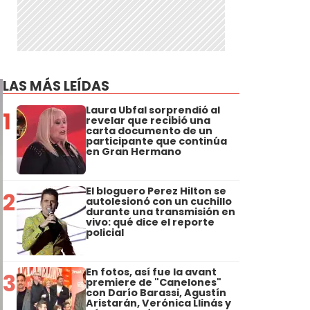
LAS MÁS LEÍDAS
Laura Ubfal sorprendió al
1
revelar que recibió una
carta documento de un
participante que continúa
en Gran Hermano
El bloguero Perez Hilton se
2
autolesionó con un cuchillo
durante una transmisión en
vivo: qué dice el reporte
policial
En fotos, así fue la avant
3
premiere de "Canelones"
con Darío Barassi, Agustín
Aristarán, Verónica Llinás y