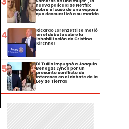
3
Sombras de una mujer", la
nueva película de Netflix
sobre el caso de una esposa
que descuartizó a su marido
Ricardo Lorenzetti se metió
4
en el debate sobre la
inhabilitación de Cristina
Kirchner
Di Tullio impugnó a Joaquín
5
Benegas Lynch por un
presunto conflicto de
intereses en el debate de la
Ley de Tierras