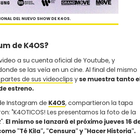
ONAL DEL NUEVO SHOW DE K4OS.
bum de K4OS?
video a su cuenta oficial de Youtube, y
nde se las veía en un cine. Al final del mismo
 partes de sus videoclips
y
se muestra tanto e
e estreno.
 de Instagram de
K4OS
, compartieron la tapa
bieron: "K4OTICOS! Les presentamos la foto de la
".
El mismo se lanzará el próximo jueves 16 d
mo "Té Kila", "Censura" y "Hacer Historia".