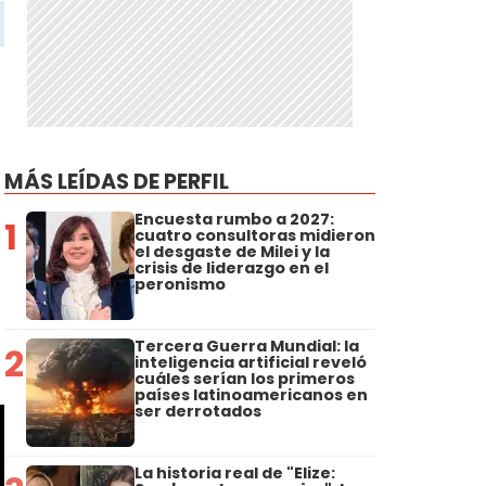
MÁS LEÍDAS DE PERFIL
Encuesta rumbo a 2027:
1
cuatro consultoras midieron
el desgaste de Milei y la
crisis de liderazgo en el
peronismo
s
Tercera Guerra Mundial: la
2
inteligencia artificial reveló
cuáles serían los primeros
países latinoamericanos en
ser derrotados
La historia real de "Elize: