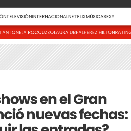
ÓN
TELEVISIÓN
INTERNACIONAL
NETFLIX
MÚSICA
SEXY
T
ANTONELA ROCCUZZO
LAURA UBFAL
PEREZ HILTON
RATIN
 shows en el Gran
ció nuevas fechas:
ir las entradas?