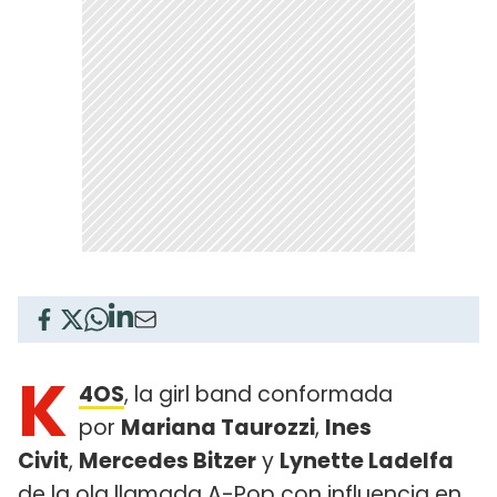
K
4OS
, la girl band conformada
por
Mariana Taurozzi
,
Ines
Civit
,
Mercedes Bitzer
y
Lynette Ladelfa
de la ola llamada A-Pop con influencia en