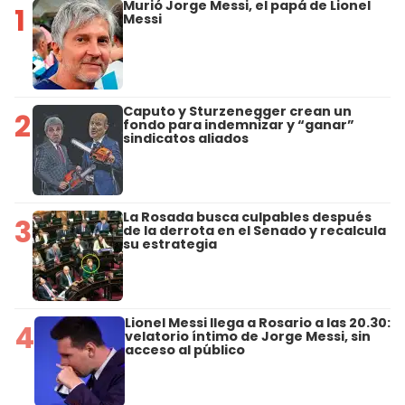
Murió Jorge Messi, el papá de Lionel
1
Messi
Caputo y Sturzenegger crean un
2
fondo para indemnizar y “ganar”
sindicatos aliados
La Rosada busca culpables después
3
de la derrota en el Senado y recalcula
su estrategia
Lionel Messi llega a Rosario a las 20.30:
4
velatorio íntimo de Jorge Messi, sin
acceso al público