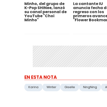
Minho, del grupo de
La cantante IU
K-Pop SHINee, lanzó
anuncia fecha d
su canal personal de
regreso con los
YouTube "Choi
primeros avance
Minho"
"Flower Bookmar
EN ESTA NOTA
Karina
Winter
Giselle
NingNing