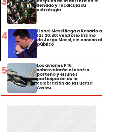
3
después de la derrota en el
Senado y recalcula su
estrategia
Lionel Messi llega a Rosario a
4
las 20.30: velatorio íntimo
de Jorge Messi, sin acceso al
público
Los aviones F 16
5
sobrevolarán el centro
porteño y el lunes
participarán de la
celebración de la Fuerza
Aérea