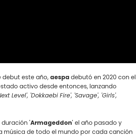
e debut este año,
aespa
debutó en 2020 con el
 estado activo desde entonces, lanzando
Next Level', 'Dokkaebi Fire', 'Savage', 'Girls',
 duración '
Armageddon
' el año pasado y
e la música de todo el mundo por cada canción