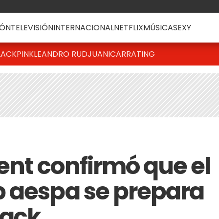
ÓN
TELEVISIÓN
INTERNACIONAL
NETFLIX
MÚSICA
SEXY
LACKPINK
LEANDRO RUD
JUANICAR
RATING
nt confirmó que el
 aespa se prepara
back