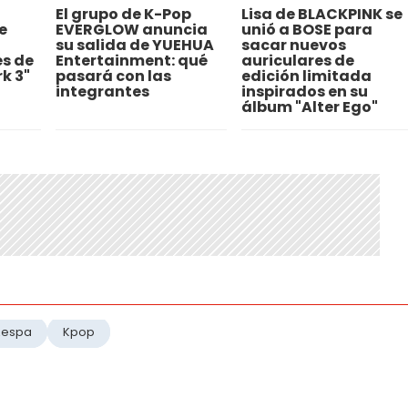
El grupo de K-Pop
Lisa de BLACKPINK se
e
EVERGLOW anuncia
unió a BOSE para
su salida de YUEHUA
sacar nuevos
s de
Entertainment: qué
auriculares de
k 3"
pasará con las
edición limitada
integrantes
inspirados en su
álbum "Alter Ego"
Aespa
Kpop