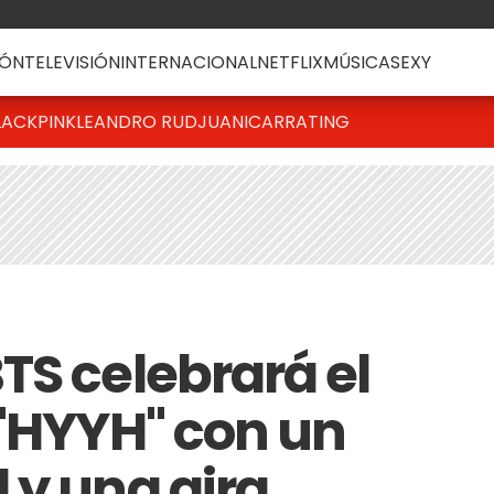
ÓN
TELEVISIÓN
INTERNACIONAL
NETFLIX
MÚSICA
SEXY
LACKPINK
LEANDRO RUD
JUANICAR
RATING
TS celebrará el
 "HYYH" con un
 y una gira