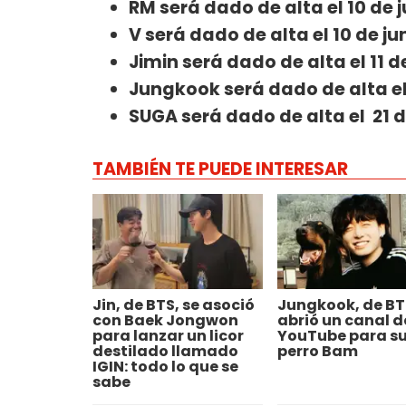
RM será dado de alta el 10 de 
V será dado de alta el 10 de ju
Jimin será dado de alta el 11 d
Jungkook será dado de alta el 
SUGA será dado de alta el 21 d
TAMBIÉN TE PUEDE INTERESAR
Jin, de BTS, se asoció
Jungkook, de BT
con Baek Jongwon
abrió un canal d
para lanzar un licor
YouTube para s
destilado llamado
perro Bam
IGIN: todo lo que se
sabe