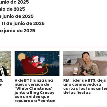
junio de 2025
nio de 2025
e junio de 2025
11 de junio de 2025
e junio de 2025
S,
V de BTS lanza una
RM, líder de BTS, deja
e
nueva versión de
una conmovedora
u
"White Christmas"
carta a los fans ante
junto a Bing Crosby
de las fiestas
con un video que
recuerda a Yeontan