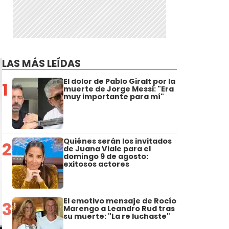
LAS MÁS LEÍDAS
El dolor de Pablo Giralt por la
1
muerte de Jorge Messi: "Era
muy importante para mí"
Quiénes serán los invitados
2
de Juana Viale para el
domingo 9 de agosto:
exitosos actores
El emotivo mensaje de Rocío
3
Marengo a Leandro Rud tras
su muerte: "La re luchaste"