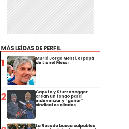
n
MÁS LEÍDAS DE PERFIL
Murió Jorge Messi, el papá
1
de Lionel Messi
Caputo y Sturzenegger
2
crean un fondo para
indemnizar y “ganar”
sindicatos aliados
La Rosada busca culpables