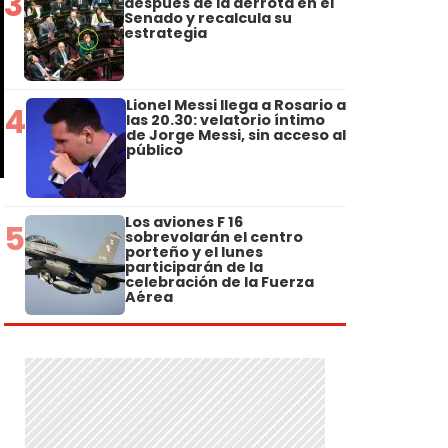
3
después de la derrota en el
Senado y recalcula su
estrategia
Lionel Messi llega a Rosario a
4
las 20.30: velatorio íntimo
de Jorge Messi, sin acceso al
público
Los aviones F 16
5
sobrevolarán el centro
porteño y el lunes
participarán de la
celebración de la Fuerza
Aérea