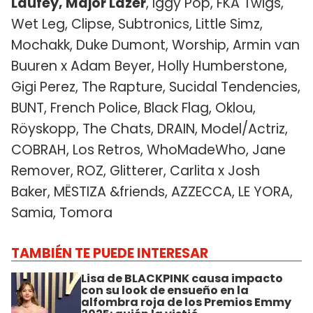
Laufey, Major Lazer
, Iggy Pop, FKA Twigs,
Wet Leg, Clipse, Subtronics, Little Simz,
Mochakk, Duke Dumont, Worship, Armin van
Buuren x Adam Beyer, Holly Humberstone,
Gigi Perez, The Rapture, Sucidal Tendencies,
BUNT, French Police, Black Flag, Oklou,
Röyskopp, The Chats, DRAIN, Model/Actriz,
COBRAH, Los Retros, WhoMadeWho, Jane
Remover, ROZ, Glitterer, Carlita x Josh
Baker, MËSTIZA &friends, AZZECCA, LE YORA,
Samia, Tomora
TAMBIÉN TE PUEDE INTERESAR
Lisa de BLACKPINK causa impacto
con su look de ensueño en la
alfombra roja de los Premios Emmy