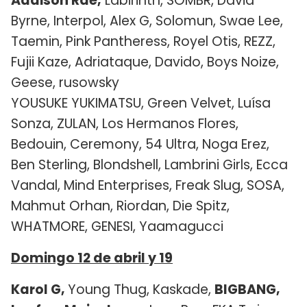
Addison Rae,
Labirinth, SOMBR, David
Byrne, Interpol, Alex G, Solomun, Swae Lee,
Taemin, Pink Pantheress, Royel Otis, REZZ,
Fujii Kaze, Adriataque, Davido, Boys Noize,
Geese, rusowsky
YOUSUKE YUKIMATSU, Green Velvet, Luísa
Sonza, ZULAN, Los Hermanos Flores,
Bedouin, Ceremony, 54 Ultra, Noga Erez,
Ben Sterling, Blondshell, Lambrini Girls, Ecca
Vandal, Mind Enterprises, Freak Slug, SOSA,
Mahmut Orhan, Riordan, Die Spitz,
WHATMORE, GENESI, Yaamagucci
Domingo 12 de abril y 19
Karol G,
Young Thug, Kaskade,
BIGBANG,