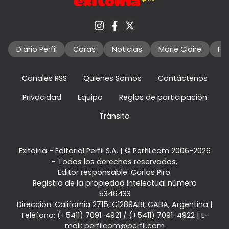
Diario Perfil
Caras
Noticias
Marie Claire
Fo
Canales RSS
Quienes Somos
Contáctenos
Privacidad
Equipo
Reglas de participación
Tránsito
Exitoina - Editorial Perfil S.A.
| © Perfil.com 2006-2026
- Todos los derechos reservados.
Editor responsable: Carlos Piro.
Registro de la propiedad intelectual número
5346433
Dirección:
California 2715
,
C1289ABI
,
CABA, Argentina
|
Teléfono:
(+5411) 7091-4921
/
(+5411) 7091-4922
| E-
mail:
perfilcom@perfil.com