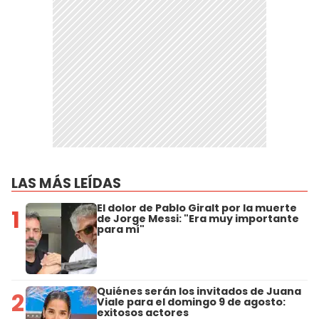
LAS MÁS LEÍDAS
El dolor de Pablo Giralt por la muerte
1
de Jorge Messi: "Era muy importante
para mí"
Quiénes serán los invitados de Juana
2
Viale para el domingo 9 de agosto:
exitosos actores