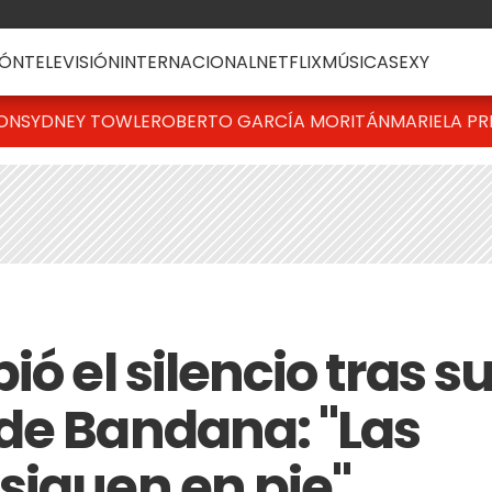
ÓN
TELEVISIÓN
INTERNACIONAL
NETFLIX
MÚSICA
SEXY
TON
SYDNEY TOWLE
ROBERTO GARCÍA MORITÁN
MARIELA PR
ó el silencio tras s
de Bandana: "Las
siguen en pie"