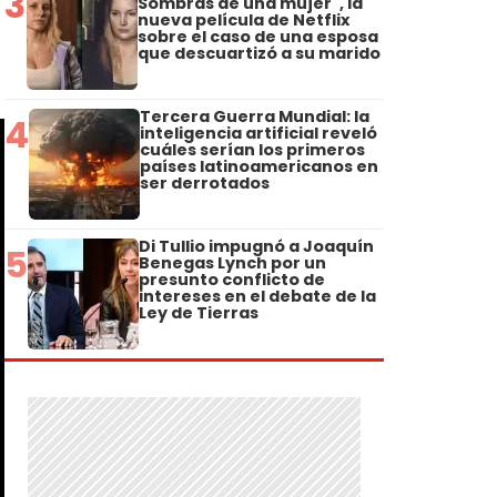
3
Sombras de una mujer", la
nueva película de Netflix
sobre el caso de una esposa
que descuartizó a su marido
Tercera Guerra Mundial: la
4
inteligencia artificial reveló
cuáles serían los primeros
países latinoamericanos en
ser derrotados
Di Tullio impugnó a Joaquín
5
Benegas Lynch por un
presunto conflicto de
intereses en el debate de la
Ley de Tierras