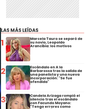
LAS MÁS LEÍDAS
Marcela Tauro se separó de
1
su novio, Leopoldo
Arancibia: los motivos
Escándalo en A la
2
Barbarossa tras la salida de
una panelista y una nueva
incorporación: "Se fue
ofendida"
Candela Arizaga rompió el
3
silencio tras el escándalo
con Facundo Moyano:
"Tengo errores como