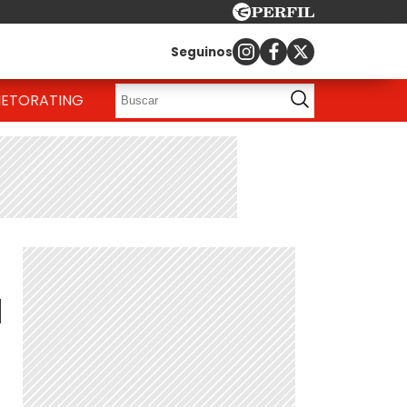
Seguinos
IETO
RATING
u