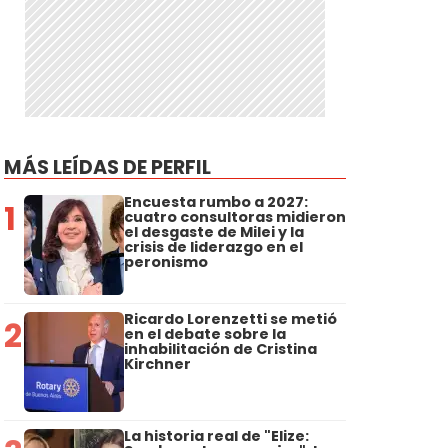
MÁS LEÍDAS DE PERFIL
Encuesta rumbo a 2027:
1
cuatro consultoras midieron
el desgaste de Milei y la
crisis de liderazgo en el
peronismo
Ricardo Lorenzetti se metió
2
en el debate sobre la
inhabilitación de Cristina
Kirchner
La historia real de "Elize: