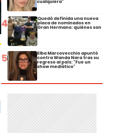
cualquiera"
Quedó definida una nueva
4
placa de nominados en
Gran Hermano: quiénes son
Elba Marcovecchio apuntó
5
contra Wanda Nara tras su
regreso al país: "Fue un
show mediático"