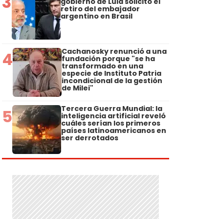
3
gobierno de Lula solicitó el
retiro del embajador
argentino en Brasil
Cachanosky renunció a una
4
fundación porque "se ha
transformado en una
especie de Instituto Patria
incondicional de la gestión
de Milei"
Tercera Guerra Mundial: la
5
inteligencia artificial reveló
cuáles serían los primeros
países latinoamericanos en
ser derrotados