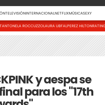
ÓN
TELEVISIÓN
INTERNACIONAL
NETFLIX
MÚSICA
SEXY
T
ANTONELA ROCCUZZO
LAURA UBFAL
PEREZ HILTON
RATIN
KPINK y aespa se
final para los "17th
wards"