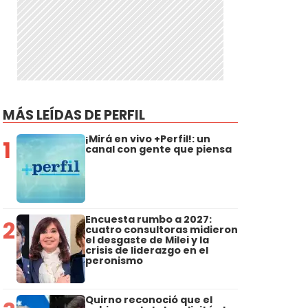
MÁS LEÍDAS DE PERFIL
¡Mirá en vivo +Perfil!: un
1
canal con gente que piensa
Encuesta rumbo a 2027:
2
cuatro consultoras midieron
el desgaste de Milei y la
crisis de liderazgo en el
peronismo
Quirno reconoció que el