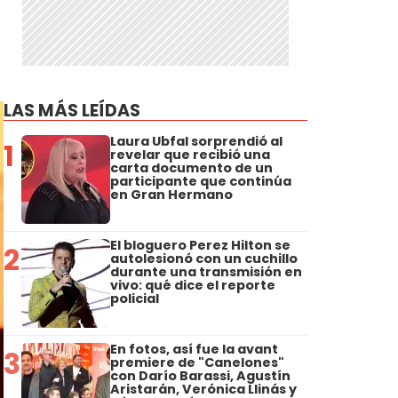
LAS MÁS LEÍDAS
Laura Ubfal sorprendió al
1
revelar que recibió una
carta documento de un
participante que continúa
en Gran Hermano
El bloguero Perez Hilton se
2
autolesionó con un cuchillo
durante una transmisión en
vivo: qué dice el reporte
policial
En fotos, así fue la avant
3
premiere de "Canelones"
con Darío Barassi, Agustín
Aristarán, Verónica Llinás y