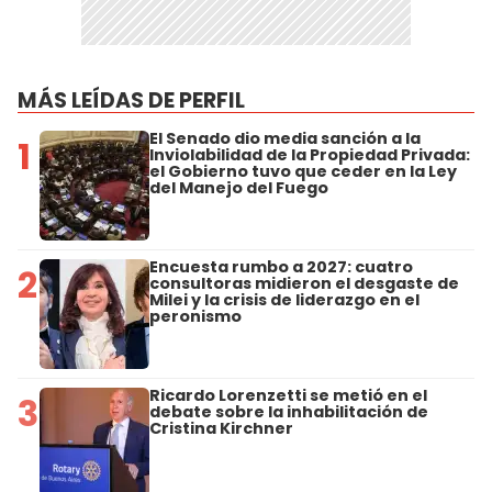
MÁS LEÍDAS DE PERFIL
El Senado dio media sanción a la
1
Inviolabilidad de la Propiedad Privada:
el Gobierno tuvo que ceder en la Ley
del Manejo del Fuego
Encuesta rumbo a 2027: cuatro
2
consultoras midieron el desgaste de
Milei y la crisis de liderazgo en el
peronismo
Ricardo Lorenzetti se metió en el
3
debate sobre la inhabilitación de
Cristina Kirchner