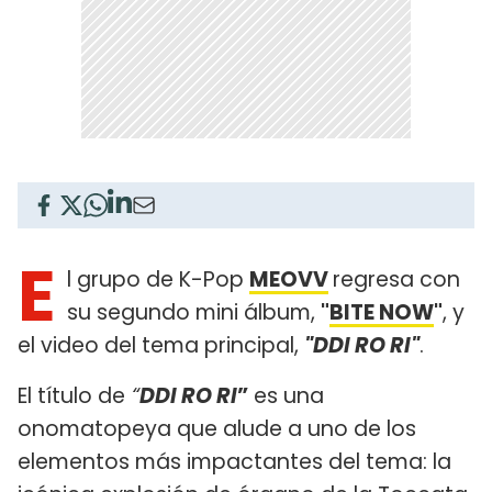
E
l grupo de K-Pop
MEOVV
regresa con
su segundo mini álbum,
"
BITE NOW
"
, y
el video del tema principal,
"DDI RO RI"
.
El título de
“
DDI RO RI
”
es una
onomatopeya que alude a uno de los
elementos más impactantes del tema: la