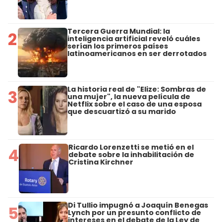
Tercera Guerra Mundial: la
2
inteligencia artificial reveló cuáles
serían los primeros países
latinoamericanos en ser derrotados
La historia real de "Elize: Sombras de
3
una mujer", la nueva película de
Netflix sobre el caso de una esposa
que descuartizó a su marido
Ricardo Lorenzetti se metió en el
4
debate sobre la inhabilitación de
Cristina Kirchner
Di Tullio impugnó a Joaquín Benegas
5
Lynch por un presunto conflicto de
intereses en el debate de la Ley de