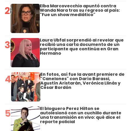
Elba Marcovecchio apuntó contra
2
Wanda Nara tras su regreso al país:
"Fue un show mediático"
Laura Ubfal sorprendió al revelar que
3
recibió una carta documento de un
participante que continúa en Gran
Hermano
En fotos, así fue la avant premiere de
4
"Canelones" con Darío Barassi,
Agustín Aristarán, Verónica Llinás y
César Bordón
El bloguero Perez Hilton se
5
autolesionó con un cuchillo durante
una transmisión en vivo: qué dice el
reporte policial