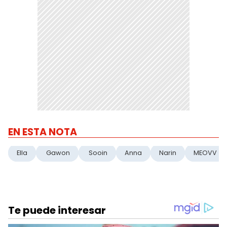
EN ESTA NOTA
Ella
Gawon
Sooin
Anna
Narin
MEOVV