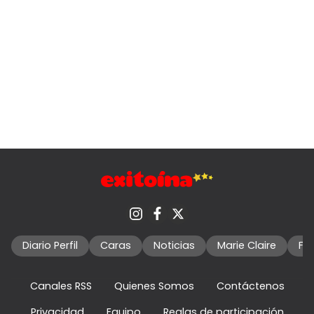
Diario Perfil
Caras
Noticias
Marie Claire
Fo
Canales RSS
Quienes Somos
Contáctenos
Privacidad
Equipo
Reglas de participación