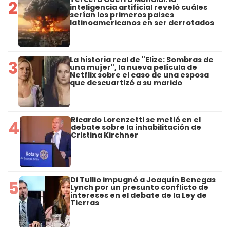
2
inteligencia artificial reveló cuáles
serían los primeros países
latinoamericanos en ser derrotados
La historia real de "Elize: Sombras de
3
una mujer", la nueva película de
Netflix sobre el caso de una esposa
que descuartizó a su marido
Ricardo Lorenzetti se metió en el
4
debate sobre la inhabilitación de
Cristina Kirchner
Di Tullio impugnó a Joaquín Benegas
5
Lynch por un presunto conflicto de
intereses en el debate de la Ley de
Tierras