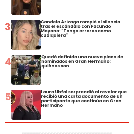
Candela Arizaga rompió el silencio
3
tras el escándalo con Facundo
Moyano: "Tengo errores como
cualquiera"
Quedó definida una nueva placa de
4
nominados en Gran Hermano:
quiénes son
Laura Ubfal sorprendió al revelar que
5
recibió una carta documento de un
participante que continúa en Gran
Hermano