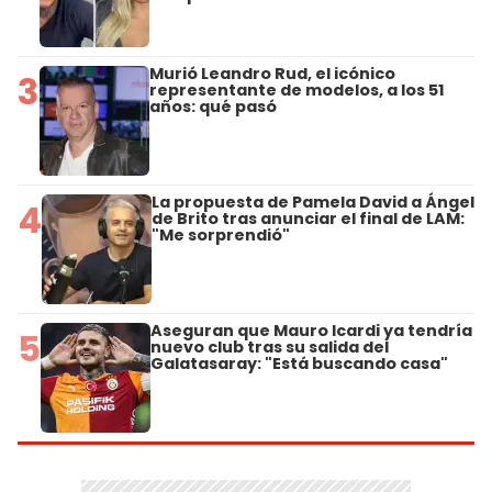
Murió Leandro Rud, el icónico
3
representante de modelos, a los 51
años: qué pasó
La propuesta de Pamela David a Ángel
4
de Brito tras anunciar el final de LAM:
"Me sorprendió"
Aseguran que Mauro Icardi ya tendría
5
nuevo club tras su salida del
Galatasaray: "Está buscando casa"