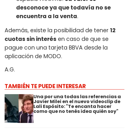
desconoce ya que todavía no se
encuentra a la venta
.
Además, existe la posibilidad de tener
12
cuotas sin interés
en caso de que se
pague con una tarjeta BBVA desde la
aplicación de MODO.
A.G.
TAMBIÉN TE PUEDE INTERESAR
Una por una todas las referencias a
Javier Milei en el nuevo videoclip de
Lali Espósito: "Te encanta hacer
como que no tenés idea quién soy"