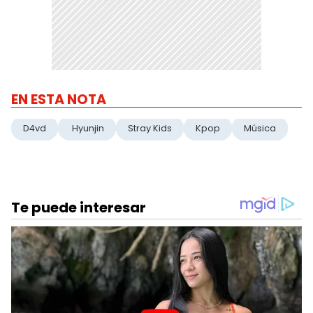
EN ESTA NOTA
D4vd
Hyunjin
Stray Kids
Kpop
Música