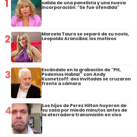
1
salida de una panelista y una nueva
incorporación: "Se fue ofendida"
Marcela Tauro se separó de su novio,
2
Leopoldo Arancibia: los motivos
Escándalo en la grabación de "PH,
3
Podemos Hablar" con Andy
Kusnetzoff: dos invitadas se cruzaron
frente a cámara
Los hijos de Perez Hilton huyeron de
4
su casa por miedo minutos antes de
la aterradora transmisión en vivo