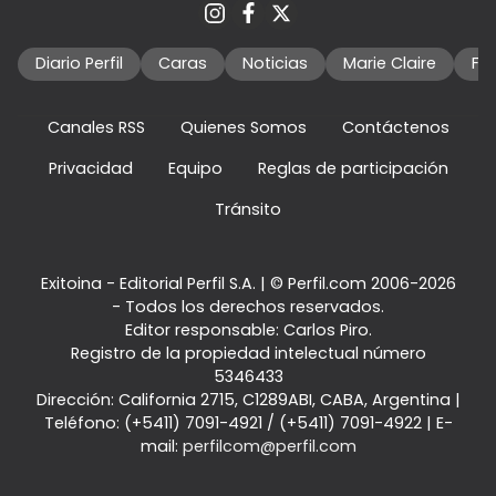
Diario Perfil
Caras
Noticias
Marie Claire
Fo
Canales RSS
Quienes Somos
Contáctenos
Privacidad
Equipo
Reglas de participación
Tránsito
Exitoina - Editorial Perfil S.A.
| © Perfil.com 2006-2026
- Todos los derechos reservados.
Editor responsable: Carlos Piro.
Registro de la propiedad intelectual número
5346433
Dirección:
California 2715
,
C1289ABI
,
CABA, Argentina
|
Teléfono:
(+5411) 7091-4921
/
(+5411) 7091-4922
| E-
mail:
perfilcom@perfil.com