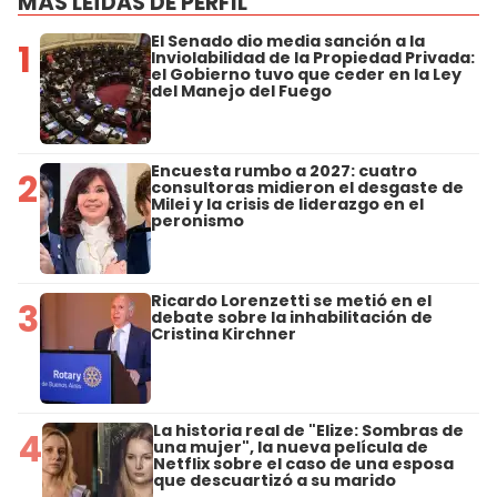
MÁS LEÍDAS DE PERFIL
El Senado dio media sanción a la
1
Inviolabilidad de la Propiedad Privada:
el Gobierno tuvo que ceder en la Ley
del Manejo del Fuego
Encuesta rumbo a 2027: cuatro
2
consultoras midieron el desgaste de
Milei y la crisis de liderazgo en el
peronismo
Ricardo Lorenzetti se metió en el
3
debate sobre la inhabilitación de
Cristina Kirchner
La historia real de "Elize: Sombras de
4
una mujer", la nueva película de
Netflix sobre el caso de una esposa
que descuartizó a su marido