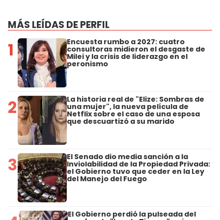
MÁS LEÍDAS DE PERFIL
Encuesta rumbo a 2027: cuatro
1
consultoras midieron el desgaste de
Milei y la crisis de liderazgo en el
peronismo
La historia real de "Elize: Sombras de
2
una mujer", la nueva película de
Netflix sobre el caso de una esposa
que descuartizó a su marido
El Senado dio media sanción a la
3
Inviolabilidad de la Propiedad Privada:
el Gobierno tuvo que ceder en la Ley
del Manejo del Fuego
El Gobierno perdió la pulseada del