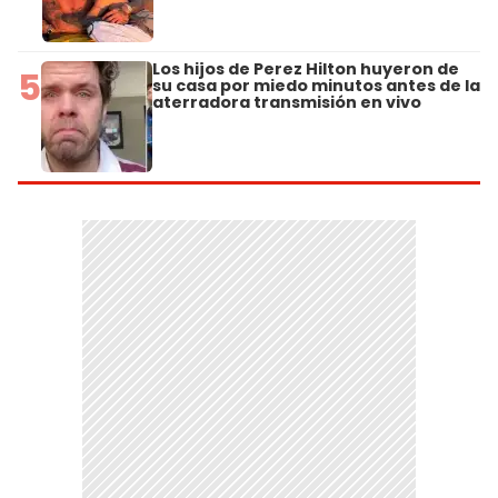
Los hijos de Perez Hilton huyeron de
5
su casa por miedo minutos antes de la
aterradora transmisión en vivo