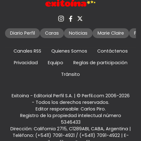
Diario Perfil
Caras
Noticias
Marie Claire
Fo
Canales RSS
Quienes Somos
Contáctenos
Privacidad
Equipo
Reglas de participación
Tránsito
Exitoina - Editorial Perfil S.A.
| © Perfil.com 2006-2026
- Todos los derechos reservados.
Editor responsable: Carlos Piro.
Registro de la propiedad intelectual número
5346433
Dirección:
California 2715
,
C1289ABI
,
CABA, Argentina
|
Teléfono:
(+5411) 7091-4921
/
(+5411) 7091-4922
| E-