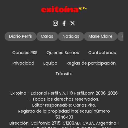
Diario Perfil
Caras
Noticias
Marie Claire
Fo
Canales RSS
Quienes Somos
Contáctenos
Privacidad
Equipo
Reglas de participación
Tránsito
Exitoina - Editorial Perfil S.A.
| © Perfil.com 2006-2026
- Todos los derechos reservados.
Editor responsable: Carlos Piro.
Registro de la propiedad intelectual número
5346433
Dirección:
California 2715
,
C1289ABI
,
CABA, Argentina
|