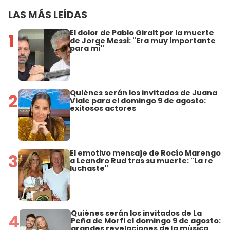
LAS MÁS LEÍDAS
El dolor de Pablo Giralt por la muerte
1
de Jorge Messi: "Era muy importante
para mí"
Quiénes serán los invitados de Juana
2
Viale para el domingo 9 de agosto:
exitosos actores
El emotivo mensaje de Rocío Marengo
3
a Leandro Rud tras su muerte: "La re
luchaste"
Quiénes serán los invitados de La
4
Peña de Morfi el domingo 9 de agosto:
grandes revelaciones de la música