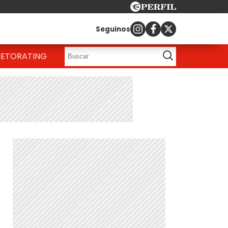
Seguinos
IETO
RATING