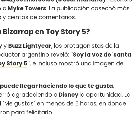
o a
Myke Towers
. La publicación cosechó más
s y cientos de comentarios.
 Bizarrap en Toy Story 5?
y
y
Buzz Lightyear
, los protagonistas de la
roductor argentino reveló:
"Soy la voz de 'santa
oy Story 5
"
, e incluso mostró una imagen del
puede llegar haciendo lo que te gusta,
erró agradeciendo a
Disney
la oportunidad. La
l "Me gustas" en menos de 5 horas, en donde
n para felicitarlo.