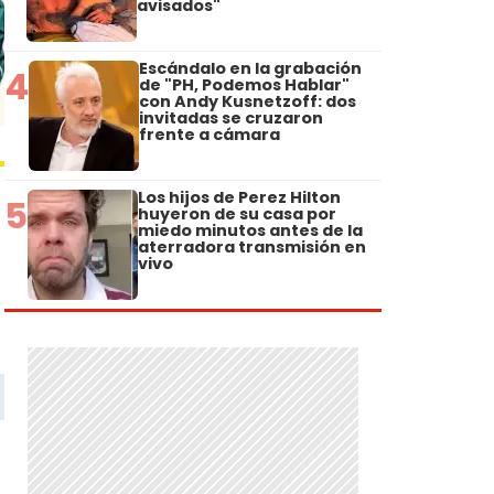
avisados"
Escándalo en la grabación
4
de "PH, Podemos Hablar"
con Andy Kusnetzoff: dos
invitadas se cruzaron
frente a cámara
Los hijos de Perez Hilton
5
huyeron de su casa por
miedo minutos antes de la
aterradora transmisión en
vivo