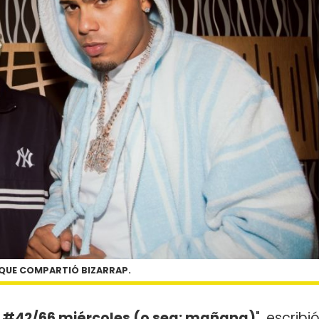
 QUE COMPARTIÓ BIZARRAP.
n #42/66 miércoles (o sea: mañana)
", escribi