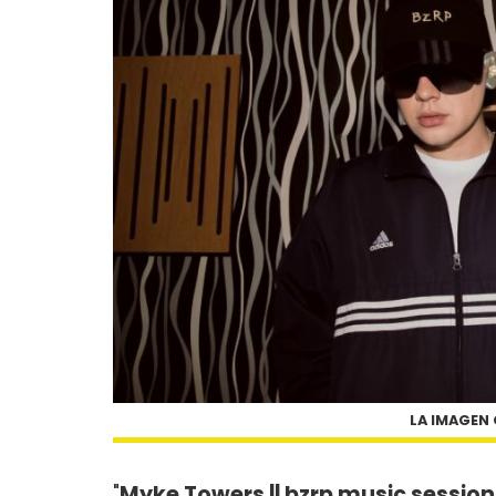
LA IMAGEN
"
Myke Towers || bzrp music sessio