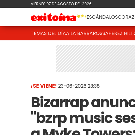
VIERNES 07 DE AGOSTO DEL 2026
ESCÁNDALOS
CORAZ
TEMAS DEL DÍA
A LA BARBAROSSA
PEREZ HIL
¡SE VIENE!
23-06-2026 23:38
Bizarrap anunc
"bzrp music se
a Myke Towers