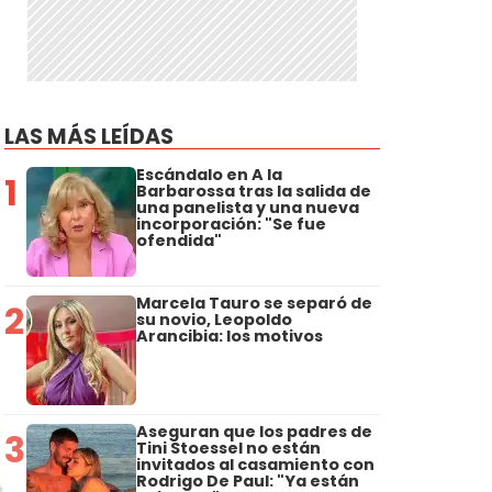
LAS MÁS LEÍDAS
Escándalo en A la
1
Barbarossa tras la salida de
una panelista y una nueva
incorporación: "Se fue
ofendida"
Marcela Tauro se separó de
2
su novio, Leopoldo
Arancibia: los motivos
Aseguran que los padres de
3
Tini Stoessel no están
invitados al casamiento con
Rodrigo De Paul: "Ya están