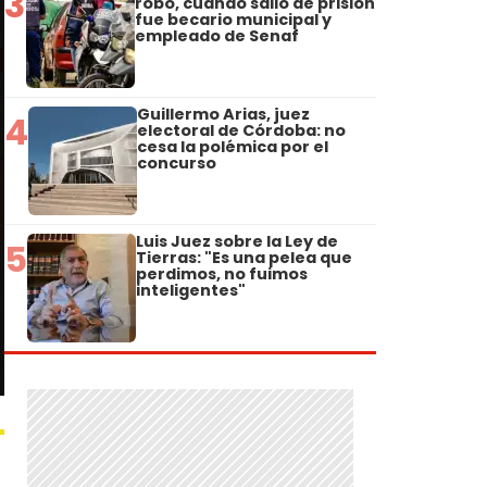
3
robo, cuando salió de prisión
fue becario municipal y
empleado de Senaf
Guillermo Arias, juez
4
electoral de Córdoba: no
cesa la polémica por el
concurso
Luis Juez sobre la Ley de
5
Tierras: "Es una pelea que
perdimos, no fuimos
inteligentes"
ó