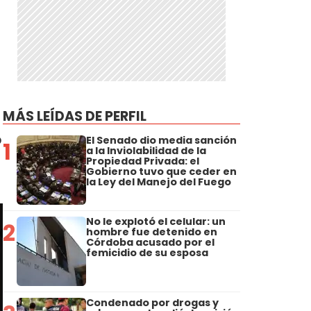
MÁS LEÍDAS DE PERFIL
o
El Senado dio media sanción
1
a la Inviolabilidad de la
Propiedad Privada: el
Gobierno tuvo que ceder en
la Ley del Manejo del Fuego
No le explotó el celular: un
2
hombre fue detenido en
Córdoba acusado por el
femicidio de su esposa
Condenado por drogas y