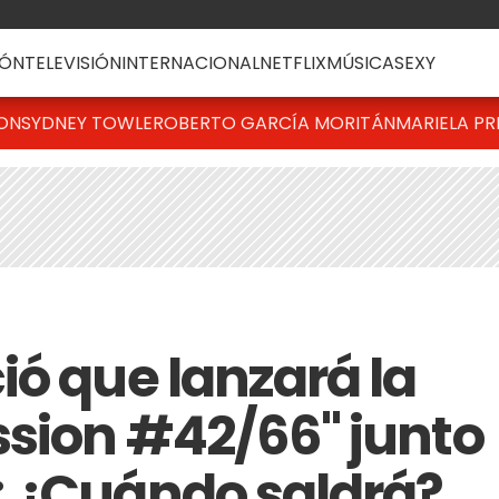
ÓN
TELEVISIÓN
INTERNACIONAL
NETFLIX
MÚSICA
SEXY
TON
SYDNEY TOWLE
ROBERTO GARCÍA MORITÁN
MARIELA PR
ió que lanzará la
ssion #42/66" junto
: ¿Cuándo saldrá?