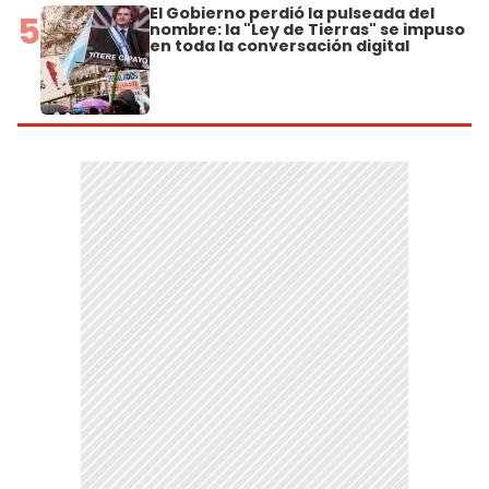
El Gobierno perdió la pulseada del
5
nombre: la "Ley de Tierras" se impuso
en toda la conversación digital