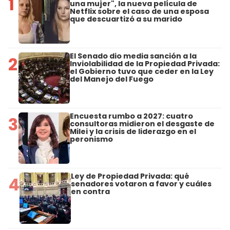
1
una mujer", la nueva película de
Netflix sobre el caso de una esposa
que descuartizó a su marido
El Senado dio media sanción a la
2
Inviolabilidad de la Propiedad Privada:
el Gobierno tuvo que ceder en la Ley
del Manejo del Fuego
Encuesta rumbo a 2027: cuatro
3
consultoras midieron el desgaste de
Milei y la crisis de liderazgo en el
peronismo
Ley de Propiedad Privada: qué
4
senadores votaron a favor y cuáles
en contra