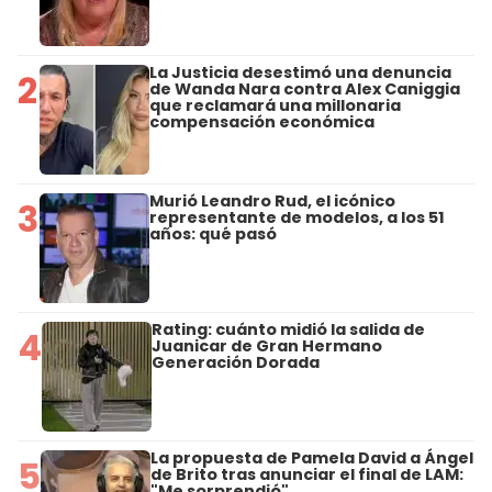
La Justicia desestimó una denuncia
2
de Wanda Nara contra Alex Caniggia
que reclamará una millonaria
compensación económica
Murió Leandro Rud, el icónico
3
representante de modelos, a los 51
años: qué pasó
Rating: cuánto midió la salida de
4
Juanicar de Gran Hermano
Generación Dorada
La propuesta de Pamela David a Ángel
5
de Brito tras anunciar el final de LAM:
"Me sorprendió"