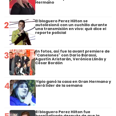
Hermano
El bloguero Perez Hilton se
2
autolesionó con un cuchillo durante
una transmisión en vivo: qué dice el
reporte policial
En fotos, así fue la avant premiere de
3
"Canelones" con Darío Barassi,
Agustín Aristarán, Verónica Llinás y
César Bordón
Yipio ganó la casa en Gran Hermano y
4
será líder de la semana
El bloguero Perez Hilton fue
hospitalizado después de que la