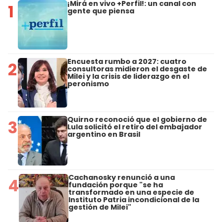
¡Mirá en vivo +Perfil!: un canal con
1
gente que piensa
Encuesta rumbo a 2027: cuatro
2
consultoras midieron el desgaste de
Milei y la crisis de liderazgo en el
peronismo
Quirno reconoció que el gobierno de
3
Lula solicitó el retiro del embajador
argentino en Brasil
Cachanosky renunció a una
4
fundación porque "se ha
transformado en una especie de
Instituto Patria incondicional de la
gestión de Milei"