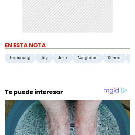
EN ESTA NOTA
Heeseung
Jay
Jake
Sunghoon
Sunoo
J