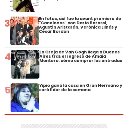
En fotos, así fue la avant premiere de
3
"Canelones" con Darío Barassi,
Agustín Aristarán, Verónica Llinás y
César Bordón
La Oreja de Van Gogh llega a Buenos
4
Aires tras el regreso de Amaia
Montero: cómo comprar las entradas
Yipio ganó la casa en Gran Hermano y
5
será líder de la semana