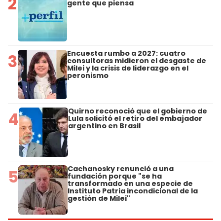
2
gente que piensa
Encuesta rumbo a 2027: cuatro
3
consultoras midieron el desgaste de
Milei y la crisis de liderazgo en el
peronismo
Quirno reconoció que el gobierno de
4
Lula solicitó el retiro del embajador
argentino en Brasil
Cachanosky renunció a una
5
fundación porque "se ha
transformado en una especie de
Instituto Patria incondicional de la
gestión de Milei"