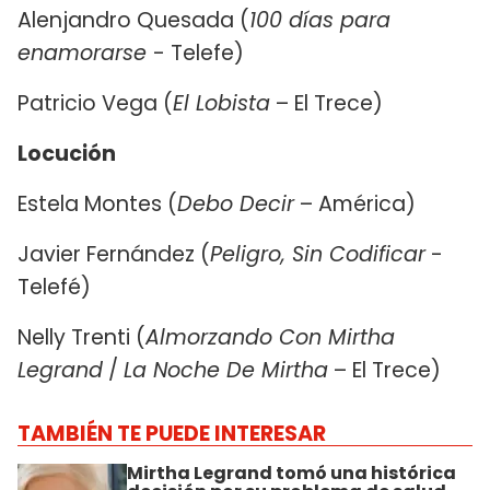
Alenjandro Quesada (
100 días para
enamorarse
- Telefe)
Patricio Vega (
El Lobista
– El Trece)
Locución
Estela Montes (
Debo Decir
– América)
Javier Fernández (
Peligro, Sin Codificar
-
Telefé)
Nelly Trenti (
Almorzando Con Mirtha
Legrand
/
La Noche De Mirtha
– El Trece)
TAMBIÉN TE PUEDE INTERESAR
Mirtha Legrand tomó una histórica