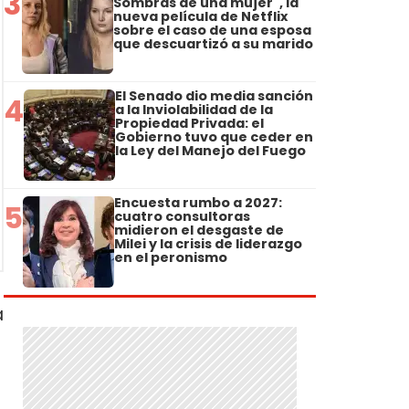
3
Sombras de una mujer", la
nueva película de Netflix
sobre el caso de una esposa
que descuartizó a su marido
El Senado dio media sanción
4
a la Inviolabilidad de la
Propiedad Privada: el
Gobierno tuvo que ceder en
la Ley del Manejo del Fuego
Encuesta rumbo a 2027:
5
cuatro consultoras
midieron el desgaste de
Milei y la crisis de liderazgo
en el peronismo
a