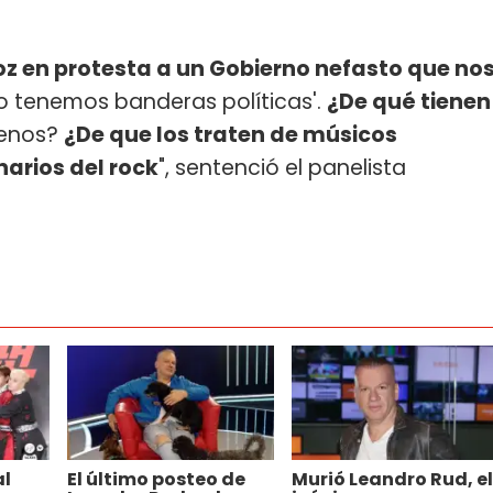
voz en protesta a un Gobierno nefasto que no
o tenemos banderas políticas'.
¿De qué tienen
menos?
¿De que los traten de músicos
narios del rock
", sentenció el panelista
al
El último posteo de
Murió Leandro Rud, el