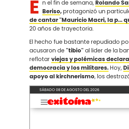
E
n el fin de semana,
Rolando Sa
Beriso
,
protagonizó un partic
de cantar "Mauricio Macri, la p... q
20 años de trayectoria.
El hecho fue bastante repudiado por
acusaron de
"tibio"
al lider de la ba
reflotar
viejas y polémicas declar
democracia y los militares.
Hoy,
D
apoyo al kirchnerismo
, los destroz