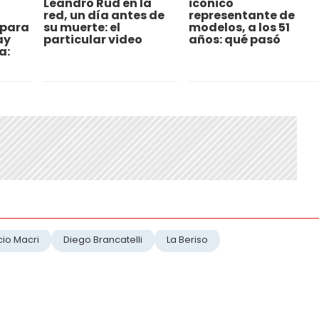
a
Leandro Rud en la
icónico
red, un día antes de
representante de
 para
su muerte: el
modelos, a los 51
ay
particular video
años: qué pasó
a:
cio Macri
Diego Brancatelli
La Beriso