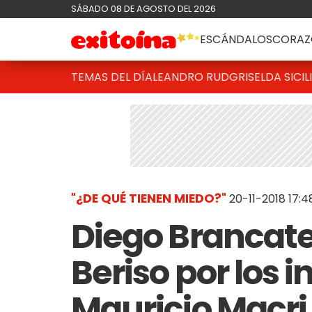
SÁBADO 08 DE AGOSTO DEL 2026
ESCÁNDALOS
CORAZ
TEMAS DEL DÍA
LEANDRO RUD
GRISELDA SICIL
"¿DE QUÉ TIENEN MIEDO?"
20-11-2018 17:4
Diego Brancatel
Beriso por los i
Mauricio Macri