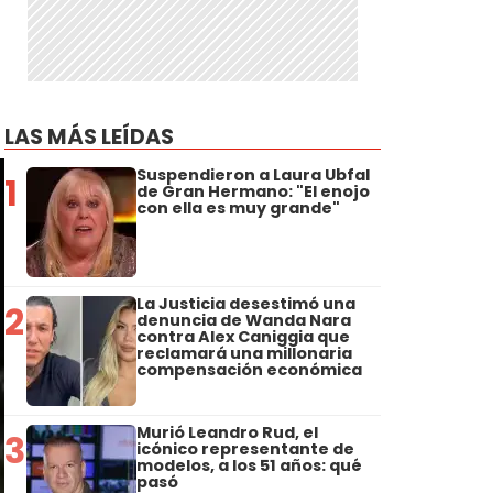
LAS MÁS LEÍDAS
Suspendieron a Laura Ubfal
1
de Gran Hermano: "El enojo
con ella es muy grande"
La Justicia desestimó una
2
denuncia de Wanda Nara
contra Alex Caniggia que
reclamará una millonaria
compensación económica
Murió Leandro Rud, el
3
icónico representante de
modelos, a los 51 años: qué
pasó