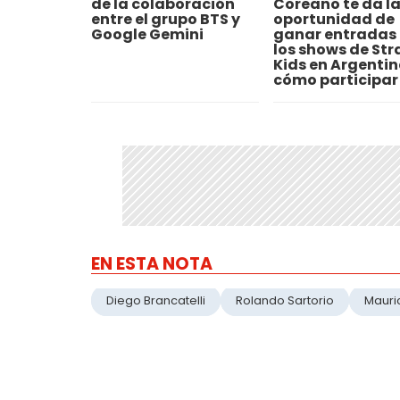
de la colaboración
Coreano te da l
entre el grupo BTS y
oportunidad de
Google Gemini
ganar entradas
los shows de Str
Kids en Argentin
cómo participar
EN ESTA NOTA
Diego Brancatelli
Rolando Sartorio
Mauri