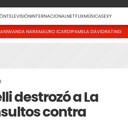
ÓN
TELEVISIÓN
INTERNACIONAL
NETFLIX
MÚSICA
SEXY
IANI
WANDA NARA
MAURO ICARDI
PAMELA DAVID
RATING
8
li destrozó a La
nsultos contra