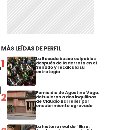
s
MÁS LEÍDAS DE PERFIL
La Rosada busca culpables
1
después de la derrota en el
u
Senado y recalcula su
estrategia
Femicidio de Agostina Vega:
2
detuvieron a dos inquilinos
de Claudio Barrelier por
encubrimiento agravado
La historia real de "Elize: