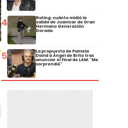
Rating: cuánto midió la
4
salida de Juanicar de Gran
Hermano Generación
Dorada
La propuesta de Pamela
5
David a Ángel de Brito tras
anunciar el final de LAM: "Me
sorprendió"