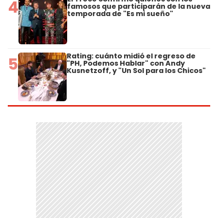
4
famosos que participarán de la nueva
temporada de "Es mi sueño"
Rating: cuánto midió el regreso de
5
"PH, Podemos Hablar" con Andy
Kusnetzoff, y "Un Sol para los Chicos"